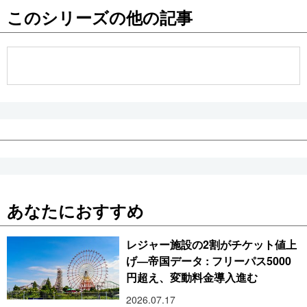
このシリーズの他の記事
公式SNS
あなたにおすすめ
レジャー施設の2割がチケット値上
げ―帝国データ : フリーパス5000
円超え、変動料金導入進む
2026.07.17