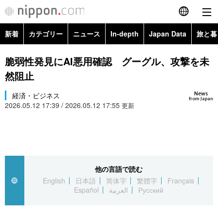
新着
カテゴリー
ニュース
In-depth
Japan Data
旅と暮
English
政治・外交
Topics
脆弱性発見にAI悪用確認 グーグル、攻撃を未
简体字
然阻止
経済・ビジネス
Images
繁體字
カテゴリー
News
経済・ビジネス
from Japan
2026.05.12 17:39 / 2026.05.12 17:55
国際・海外
更新
People
Français
政治・外交
ニュース
社会
東京
Español
経済・ビジネス
トップ
In-depth
文化
お知らせ
العربية
他の言語で読む
国際
アーカイブ
Japan Data
科学・技術
English
日本語
简体字
繁體字
Français
Русский
Español
العربية
Русский
社会
旅と暮らし
暮らし