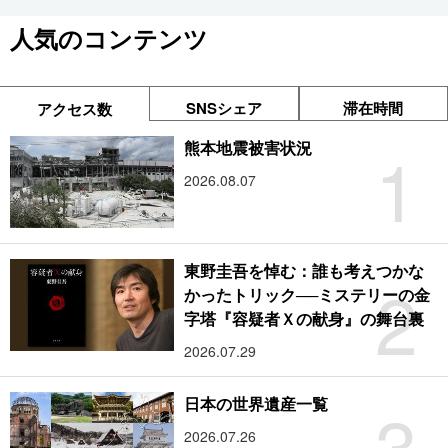
人気のコンテンツ
SNSシェア
滞在時間
アクセス数
1
熊本地震被害状況
2026.08.07
東野圭吾を悼む：誰も考えつかな
2
かったトリック──ミステリーの金
字塔『容疑者Ｘの献身』の舞台裏
2026.07.29
3
日本の世界遺産一覧
2026.07.26