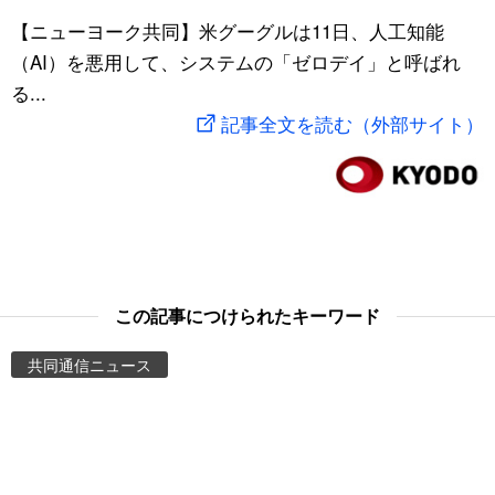
スポーツ・東京2020
【ニューヨーク共同】米グーグルは11日、人工知能
文化
動画/Live
（AI）を悪用して、システムの「ゼロデイ」と呼ばれ
る...
科学・技術
Books
記事全文を読む（外部サイト）
暮らし
Cinema
スポーツ・東京2020
Topics
Images
この記事につけられたキーワード
People
共同通信ニュース
東京
お知らせ