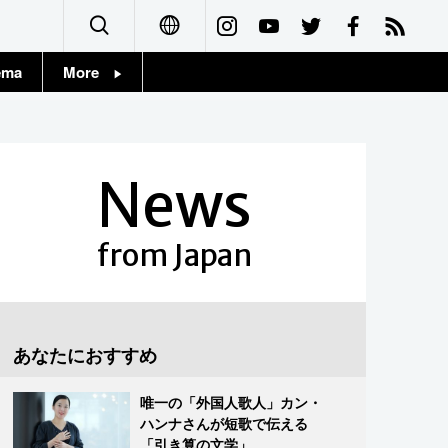
ema
More
English
Topics
简体字
Images
News
繁體字
People
Français
from Japan
東京
Español
お知らせ
العربية
あなたにおすすめ
Русский
唯一の「外国人歌人」カン・
ハンナさんが短歌で伝える
「引き算の文学」