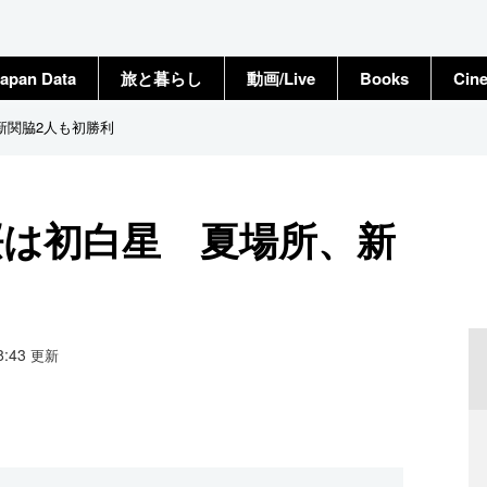
apan Data
旅と暮らし
動画/Live
Books
Cin
新関脇2人も初勝利
桜は初白星 夏場所、新
18:43
更新