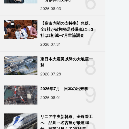
2026.08.03
7
【高市内閣の支持率】急落、
全8社が政権発足後最低に：3
社は2桁減─7月世論調査
2026.07.31
8
東日本大震災以降の大地震一
覧
2026.07.28
9
2026年7月 日本の出来事
2026.08.01
10
リニア中央新幹線、全線着工
へ 品川～名古屋が最速40
分、開業は早くて2036年