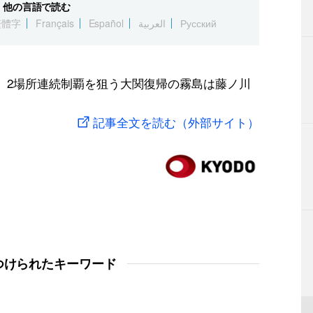
他の言語で読む
繁體字
Français
Español
العربية
Русский
館）2場所連続制覇を狙う大関復帰の霧島は藤ノ川
記事全文を読む（外部サイト）
つけられたキーワード