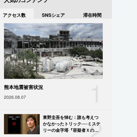
人気のコンテンツ
アクセス数
SNSシェア
滞在時間
1
熊本地震被害状況
2026.08.07
2
東野圭吾を悼む：誰も考えつ
かなかったトリック──ミステ
リーの金字塔『容疑者Ｘの献
身』の舞台裏