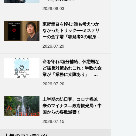
2026.08.03
東野圭吾を悼む:誰も考えつか
なかったトリック──ミステリ
ーの金字塔『容疑者Xの献身』
の舞台裏
2026.07.29
命を守れ!塩分補給、休憩増な
ど猛暑対策あれこれ : 半数の企
業が「業務に支障あり」―帝
国データ
2026.07.20
上半期の訪日客、コロナ禍以
来のマイナス―政府観光局 : 中
国からの客数減響く
2026.07.15