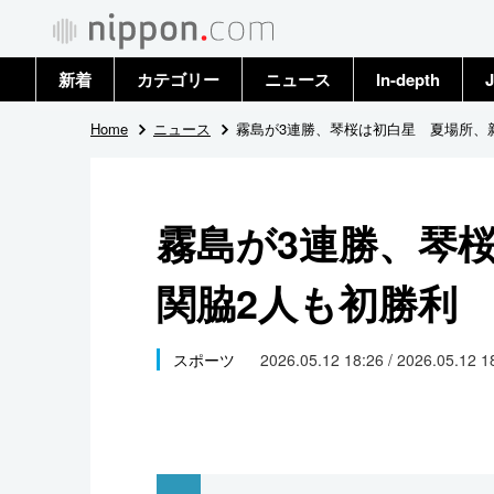
新着
カテゴリー
ニュース
In-depth
J
政治・外交
トップ
Home
ニュース
霧島が3連勝、琴桜は初白星 夏場所、
経済・ビジネス
アーカイブ
霧島が3連勝、琴
国際
関脇2人も初勝利
社会
文化
スポーツ
2026.05.12 18:26 / 2026.05.12 
科学・技術
暮らし