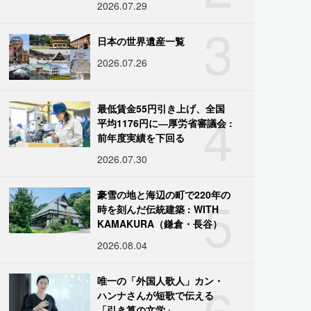
2026.07.29
3
日本の世界遺産一覧
2026.07.26
4
最低賃金55円引き上げ、全国
平均1176円に―厚労省審議会 :
前年度実績を下回る
2026.07.30
5
豪雪の地と海辺の町で220年の
時を刻んだ伝統建築 : WITH
KAMAKURA（鎌倉・長谷）
2026.08.04
6
唯一の「外国人歌人」カン・
ハンナさんが短歌で伝える
「引き算の文学」