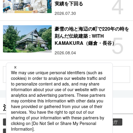
4
実績を下回る
2026.07.30
豪雪の地と海辺の町で220年の時を
5
刻んだ伝統建築 : WITH
KAMAKURA（鎌倉・長谷）
2026.08.04
もっと見る
注目のキーワード
共同通信ニュース
気象・災害
災害
気象庁
津波
地震
熊本地震
熊本
観光