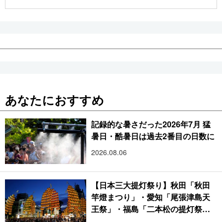
公式SNS
あなたにおすすめ
記録的な暑さだった2026年7月 猛
暑日・酷暑日は過去2番目の日数に
2026.08.06
【日本三大提灯祭り】秋田「秋田
竿燈まつり」・愛知「尾張津島天
王祭」・福島「二本松の提灯祭
り」:おびただしい灯火が夜空を照