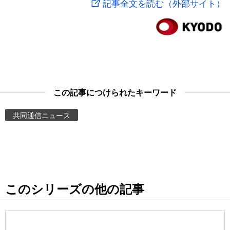
記事全文を読む（外部サイト）
スポーツ・東京2020
文化
動画/Live
科学・技術
Books
暮らし
Cinema
この記事につけられたキーワード
スポーツ・東京2020
Topics
共同通信ニュース
Images
People
このシリーズの他の記事
東京
お知らせ