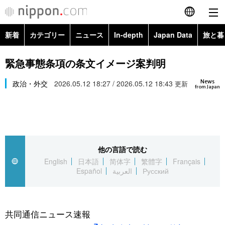
新着
カテゴリー
ニュース
In-depth
Japan Data
旅と暮
English
政治・外交
Topics
緊急事態条項の条文イメージ案判明
简体字
News
経済・ビジネス
政治・外交
2026.05.12 18:27 / 2026.05.12 18:43
Images
更新
繁體字
from Japan
カテゴリー
国際・海外
People
Français
政治・外交
ニュース
社会
東京
Español
他の言語で読む
経済・ビジネス
トップ
In-depth
文化
お知らせ
English
日本語
简体字
繁體字
Français
العربية
Español
العربية
Русский
国際
アーカイブ
Japan Data
科学・技術
Русский
社会
旅と暮らし
暮らし
共同通信ニュース速報