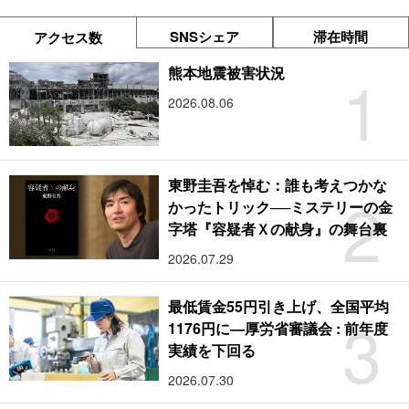
SNSシェア
滞在時間
アクセス数
1
熊本地震被害状況
2026.08.06
東野圭吾を悼む：誰も考えつかな
2
かったトリック──ミステリーの金
字塔『容疑者Ｘの献身』の舞台裏
2026.07.29
最低賃金55円引き上げ、全国平均
3
1176円に―厚労省審議会 : 前年度
実績を下回る
2026.07.30