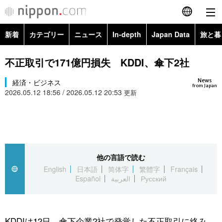
新着
カテゴリー
ニュース
In-depth
Japan Data
旅と暮
English
政治・外交
Topics
不正取引で171億円損失 KDDI、傘下2社
简体字
News
経済・ビジネス
経済・ビジネス
Images
繁體字
from Japan
2026.05.12 18:56 / 2026.05.12 20:53
更新
カテゴリー
国際・海外
People
Français
政治・外交
ニュース
社会
東京
Español
経済・ビジネス
トップ
In-depth
他の言語で読む
文化
お知らせ
العربية
English
日本語
简体字
繁體字
Français
Español
العربية
Русский
国際
アーカイブ
Japan Data
科学・技術
Русский
社会
旅と暮らし
暮らし
KDDIは12日、傘下企業2社で発覚した不正取引に絡み、