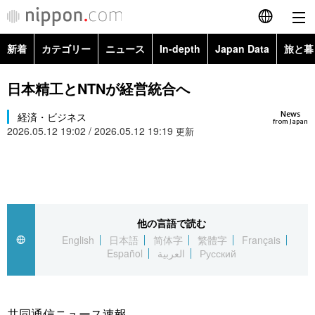
新着
カテゴリー
ニュース
In-depth
Japan Data
旅と暮
English
政治・外交
Topics
日本精工とNTNが経営統合へ
简体字
News
経済・ビジネス
経済・ビジネス
Images
繁體字
from Japan
2026.05.12 19:02 / 2026.05.12 19:19
更新
カテゴリー
国際・海外
People
Français
政治・外交
ニュース
社会
東京
Español
経済・ビジネス
トップ
In-depth
他の言語で読む
文化
お知らせ
العربية
English
日本語
简体字
繁體字
Français
Español
العربية
Русский
国際
アーカイブ
Japan Data
科学・技術
Русский
社会
旅と暮らし
暮らし
共同通信ニュース速報