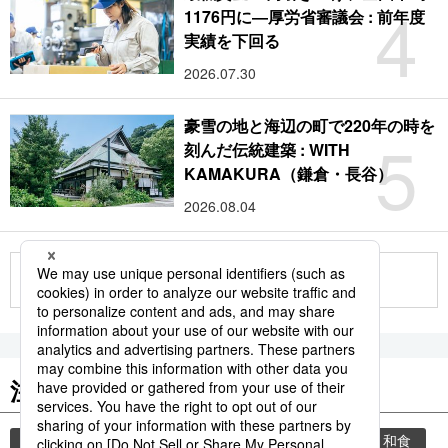
4
1176円に―厚労省審議会 : 前年度
実績を下回る
2026.07.30
豪雪の地と海辺の町で220年の時を
5
刻んだ伝統建築 : WITH
KAMAKURA（鎌倉・長谷）
2026.08.04
もっと見る
注目のキーワード
共同通信ニュース
イチロー
国民栄誉賞
和食