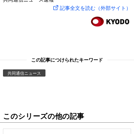
記事全文を読む（外部サイト）
スポーツ・東京2020
文化
動画/Live
科学・技術
Books
暮らし
Cinema
この記事につけられたキーワード
スポーツ・東京2020
Topics
共同通信ニュース
Images
People
東京
このシリーズの他の記事
お知らせ