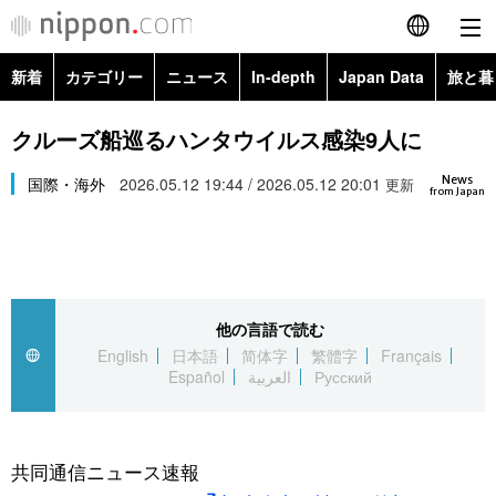
新着
カテゴリー
ニュース
In-depth
Japan Data
旅と暮
English
政治・外交
Topics
クルーズ船巡るハンタウイルス感染9人に
简体字
News
経済・ビジネス
国際・海外
2026.05.12 19:44 / 2026.05.12 20:01
Images
更新
繁體字
from Japan
カテゴリー
国際・海外
People
Français
政治・外交
ニュース
社会
東京
Español
他の言語で読む
経済・ビジネス
トップ
In-depth
文化
お知らせ
English
日本語
简体字
繁體字
Français
العربية
Español
العربية
Русский
国際
アーカイブ
Japan Data
科学・技術
Русский
社会
旅と暮らし
暮らし
共同通信ニュース速報