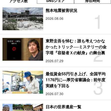
SNSシェア
滞在時間
アクセス数
1
熊本地震被害状況
2026.08.06
東野圭吾を悼む：誰も考えつかな
2
かったトリック──ミステリーの金
字塔『容疑者Ｘの献身』の舞台裏
2026.07.29
最低賃金55円引き上げ、全国平均
3
1176円に―厚労省審議会 : 前年度
実績を下回る
2026.07.30
日本の世界遺産一覧