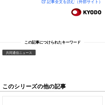
記事全文を読む（外部サイト）
スポーツ・東京2020
文化
動画/Live
科学・技術
Books
暮らし
Cinema
この記事につけられたキーワード
スポーツ・東京2020
Topics
共同通信ニュース
Images
People
このシリーズの他の記事
東京
お知らせ