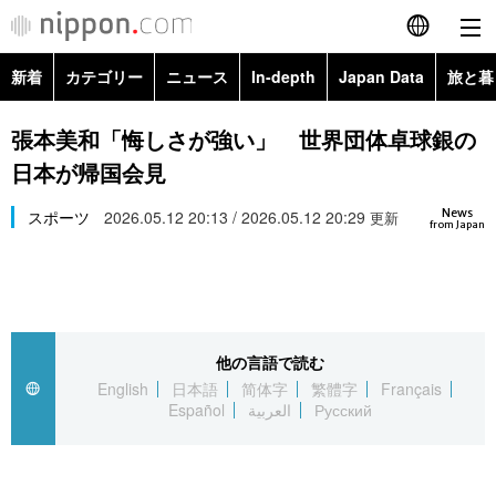
新着
カテゴリー
ニュース
In-depth
Japan Data
旅と暮
English
政治・外交
Topics
張本美和「悔しさが強い」 世界団体卓球銀の
简体字
日本が帰国会見
経済・ビジネス
Images
繁體字
カテゴリー
News
スポーツ
2026.05.12 20:13 / 2026.05.12 20:29
更新
from Japan
国際・海外
People
Français
政治・外交
ニュース
社会
東京
Español
経済・ビジネス
トップ
In-depth
文化
お知らせ
العربية
他の言語で読む
English
日本語
简体字
繁體字
Français
国際
アーカイブ
Japan Data
科学・技術
Español
العربية
Русский
Русский
社会
旅と暮らし
暮らし