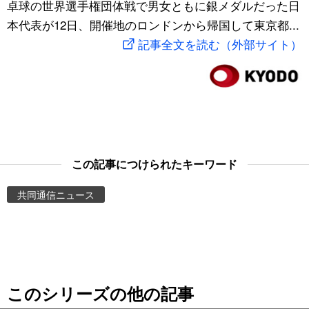
卓球の世界選手権団体戦で男女ともに銀メダルだった日
スポーツ・東京2020
文化
動画/Live
本代表が12日、開催地のロンドンから帰国して東京都...
記事全文を読む（外部サイト）
科学・技術
Books
暮らし
Cinema
スポーツ・東京2020
Topics
この記事につけられたキーワード
Images
共同通信ニュース
People
東京
このシリーズの他の記事
お知らせ