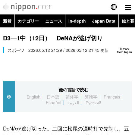
新着
カテゴリー
ニュース
In-depth
Japan Data
旅と暮
English
政治・外交
Topics
D3―1中（12日） DeNAが逃げ切り
简体字
News
経済・ビジネス
スポーツ
2026.05.12 21:29 / 2026.05.12 21:45
Images
更新
繁體字
from Japan
カテゴリー
国際・海外
People
Français
政治・外交
ニュース
社会
東京
Español
他の言語で読む
経済・ビジネス
トップ
In-depth
文化
お知らせ
English
日本語
简体字
繁體字
Français
العربية
Español
العربية
Русский
国際
アーカイブ
Japan Data
科学・技術
Русский
社会
旅と暮らし
暮らし
DeNAが逃げ切った。二回に松尾の適時打で先制し、五