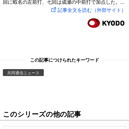
回に蝦名の左前打、七回は成瀬の中前打で加点した。...
スポーツ・東京2020
文化
動画/Live
記事全文を読む（外部サイト）
科学・技術
Books
暮らし
Cinema
スポーツ・東京2020
Topics
この記事につけられたキーワード
共同通信ニュース
Images
People
東京
このシリーズの他の記事
お知らせ