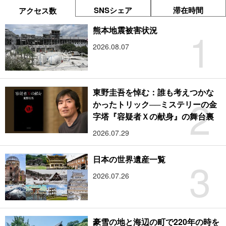
SNSシェア
滞在時間
アクセス数
1
熊本地震被害状況
2026.08.07
東野圭吾を悼む：誰も考えつかな
2
かったトリック──ミステリーの金
字塔『容疑者Ｘの献身』の舞台裏
2026.07.29
3
日本の世界遺産一覧
2026.07.26
豪雪の地と海辺の町で220年の時を