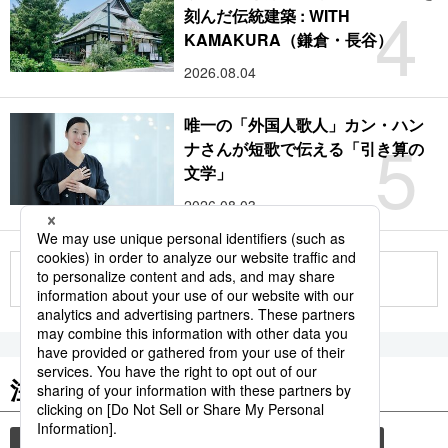
4
刻んだ伝統建築 : WITH
KAMAKURA（鎌倉・長谷）
2026.08.04
唯一の「外国人歌人」カン・ハン
5
ナさんが短歌で伝える「引き算の
文学」
2026.08.03
もっと見る
注目のキーワード
共同通信ニュース
気象・災害
旅
災害