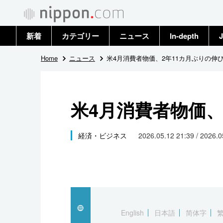
新着
カテゴリー
ニュース
In-depth
J
政治・外交
トップ
Home
ニュース
米4月消費者物価、2年11カ月ぶりの伸
経済・ビジネス
アーカイブ
米4月消費者物価、
国際
社会
経済・ビジネス
2026.05.12 21:39 / 2026.
文化
科学・技術
暮らし
English
日本語
简体字