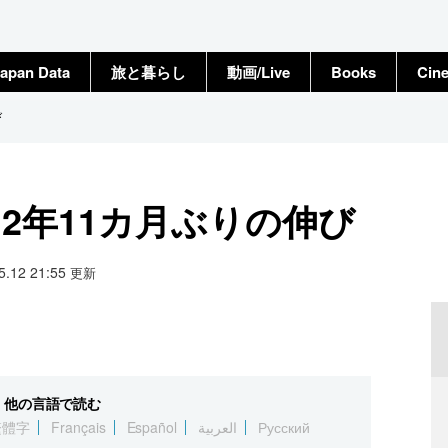
apan Data
旅と暮らし
動画/Live
Books
Cin
び
2年11カ月ぶりの伸び
05.12 21:55
更新
他の言語で読む
繁體字
Français
Español
العربية
Русский