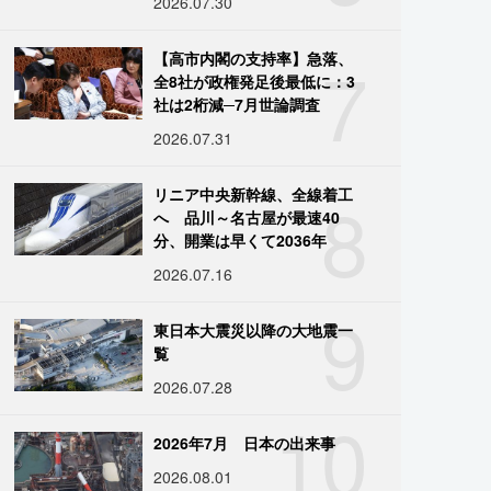
2026.07.30
7
【高市内閣の支持率】急落、
全8社が政権発足後最低に：3
社は2桁減─7月世論調査
2026.07.31
8
リニア中央新幹線、全線着工
へ 品川～名古屋が最速40
分、開業は早くて2036年
2026.07.16
9
東日本大震災以降の大地震一
覧
2026.07.28
10
2026年7月 日本の出来事
2026.08.01