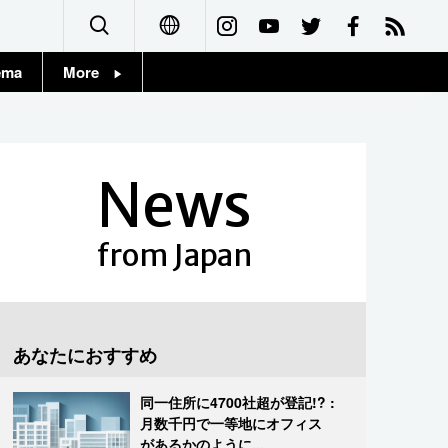
ema
More
English
Topics
简体字
Images
News
繁體字
People
Français
from Japan
東京
Español
お知らせ
العربية
あなたにおすすめ
Русский
同一住所に4700社超が登記!? :
月数千円で一等地にオフィス
があるかのように...