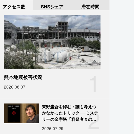
アクセス数
SNSシェア
滞在時間
1
熊本地震被害状況
2026.08.07
2
東野圭吾を悼む：誰も考えつ
かなかったトリック──ミステ
リーの金字塔『容疑者Ｘの献
身』の舞台裏
2026.07.29