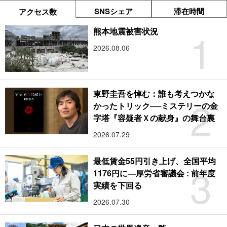
SNSシェア
滞在時間
アクセス数
1
熊本地震被害状況
2026.08.06
東野圭吾を悼む：誰も考えつかな
2
かったトリック──ミステリーの金
字塔『容疑者Ｘの献身』の舞台裏
2026.07.29
最低賃金55円引き上げ、全国平均
3
1176円に―厚労省審議会 : 前年度
実績を下回る
2026.07.30