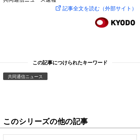
記事全文を読む（外部サイト）
スポーツ・東京2020
文化
動画/Live
科学・技術
Books
暮らし
Cinema
この記事につけられたキーワード
スポーツ・東京2020
Topics
共同通信ニュース
Images
People
東京
このシリーズの他の記事
お知らせ