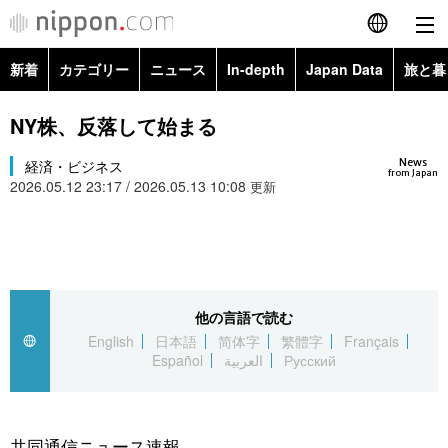
新着
カテゴリー
ニュース
In-depth
Japan Data
旅と暮
English
政治・外交
Topics
NY株、反落して始まる
简体字
News
経済・ビジネス
経済・ビジネス
Images
繁體字
from Japan
2026.05.12 23:17 / 2026.05.13 10:08
更新
カテゴリー
国際・海外
People
Français
政治・外交
ニュース
社会
東京
Español
経済・ビジネス
トップ
In-depth
他の言語で読む
文化
お知らせ
العربية
English
日本語
简体字
繁體字
Français
Español
العربية
Русский
国際
アーカイブ
Japan Data
科学・技術
Русский
社会
旅と暮らし
暮らし
共同通信ニュース速報