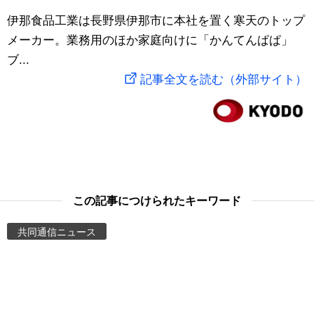
スポーツ・東京2020
伊那食品工業は長野県伊那市に本社を置く寒天のトップ
文化
動画/Live
メーカー。業務用のほか家庭向けに「かんてんぱぱ」
ブ...
科学・技術
Books
記事全文を読む（外部サイト）
暮らし
Cinema
スポーツ・東京2020
Topics
Images
この記事につけられたキーワード
People
共同通信ニュース
東京
お知らせ