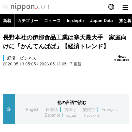
新着
カテゴリー
ニュース
In-depth
Japan Data
旅と暮
English
政治・外交
Topics
長野本社の伊那食品工業は寒天最大手 家庭向
简体字
けに「かんてんぱぱ」【経済トレンド】
経済・ビジネス
Images
繁體字
カテゴリー
News
経済・ビジネス
from Japan
2026.05.13 05:05 / 2026.05.13 05:17
国際・海外
更新
People
Français
政治・外交
ニュース
社会
東京
Español
経済・ビジネス
トップ
In-depth
文化
お知らせ
العربية
他の言語で読む
国際
アーカイブ
Japan Data
科学・技術
English
日本語
简体字
繁體字
Français
Русский
Español
العربية
Русский
社会
旅と暮らし
暮らし