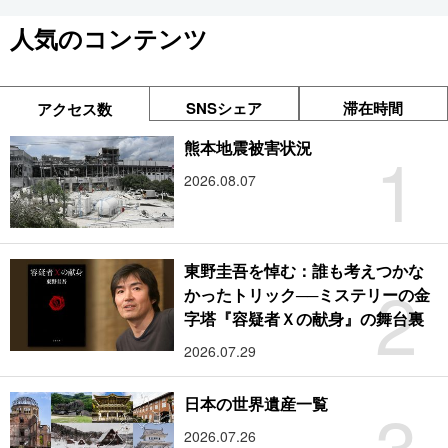
人気のコンテンツ
SNSシェア
滞在時間
アクセス数
1
熊本地震被害状況
2026.08.07
東野圭吾を悼む：誰も考えつかな
2
かったトリック──ミステリーの金
字塔『容疑者Ｘの献身』の舞台裏
2026.07.29
3
日本の世界遺産一覧
2026.07.26