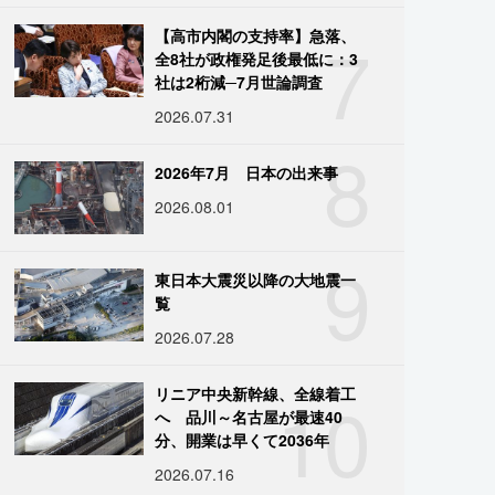
7
【高市内閣の支持率】急落、
全8社が政権発足後最低に：3
社は2桁減─7月世論調査
2026.07.31
8
2026年7月 日本の出来事
2026.08.01
9
東日本大震災以降の大地震一
覧
2026.07.28
10
リニア中央新幹線、全線着工
へ 品川～名古屋が最速40
分、開業は早くて2036年
2026.07.16