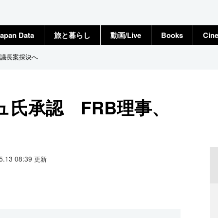
apan Data
旅と暮らし
動画/Live
Books
Cin
、議長案採決へ
ュ氏承認 FRB理事、
05.13 08:39
更新