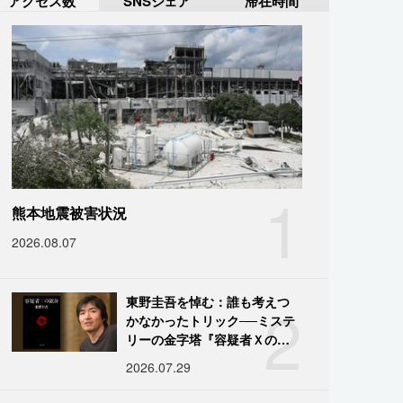
アクセス数
SNSシェア
滞在時間
1
熊本地震被害状況
2026.08.07
2
東野圭吾を悼む：誰も考えつ
かなかったトリック──ミステ
リーの金字塔『容疑者Ｘの献
身』の舞台裏
2026.07.29