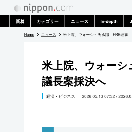
新着
カテゴリー
ニュース
In-depth
J
政治・外交
トップ
Home
ニュース
米上院、ウォーシュ氏承認 FRB理事
経済・ビジネス
アーカイブ
米上院、ウォーシ
国際
議長案採決へ
社会
文化
経済・ビジネス
2026.05.13 07:32 / 2026.
科学・技術
暮らし