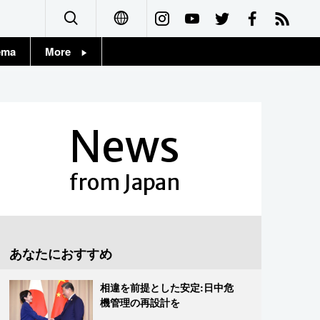
ema
More
English
Topics
简体字
Images
News
繁體字
People
Français
from Japan
東京
Español
お知らせ
العربية
あなたにおすすめ
Русский
相違を前提とした安定:日中危
機管理の再設計を