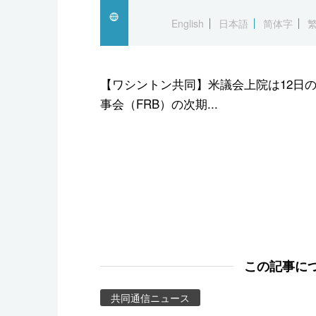
スポーツ・東京2020
English
日本語
简体字
【ワシントン共同】米議会上院は12日
事会（FRB）の次期...
この記事に
共同通信ニュース