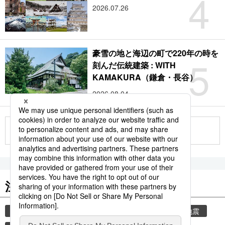
4
2026.07.26
豪雪の地と海辺の町で220年の時を
5
刻んだ伝統建築 : WITH
KAMAKURA（鎌倉・長谷）
2026.08.04
もっと見る
注目のキーワード
共同通信ニュース
気象・災害
気象庁
地震