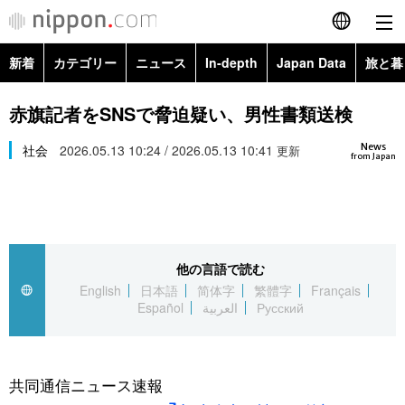
新着
カテゴリー
ニュース
In-depth
Japan Data
旅と暮
English
政治・外交
Topics
赤旗記者をSNSで脅迫疑い、男性書類送検
简体字
News
経済・ビジネス
社会
2026.05.13 10:24 / 2026.05.13 10:41
Images
更新
繁體字
from Japan
カテゴリー
国際・海外
People
Français
政治・外交
ニュース
社会
東京
Español
他の言語で読む
経済・ビジネス
トップ
In-depth
文化
お知らせ
English
日本語
简体字
繁體字
Français
العربية
Español
العربية
Русский
国際
アーカイブ
Japan Data
科学・技術
Русский
社会
旅と暮らし
暮らし
共同通信ニュース速報