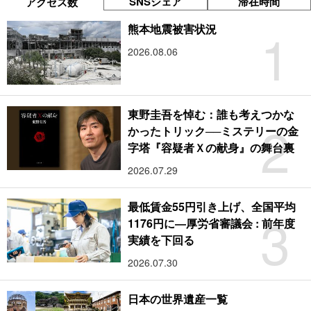
SNSシェア
滞在時間
アクセス数
1
熊本地震被害状況
2026.08.06
東野圭吾を悼む：誰も考えつかな
2
かったトリック──ミステリーの金
字塔『容疑者Ｘの献身』の舞台裏
2026.07.29
最低賃金55円引き上げ、全国平均
3
1176円に―厚労省審議会 : 前年度
実績を下回る
2026.07.30
日本の世界遺産一覧