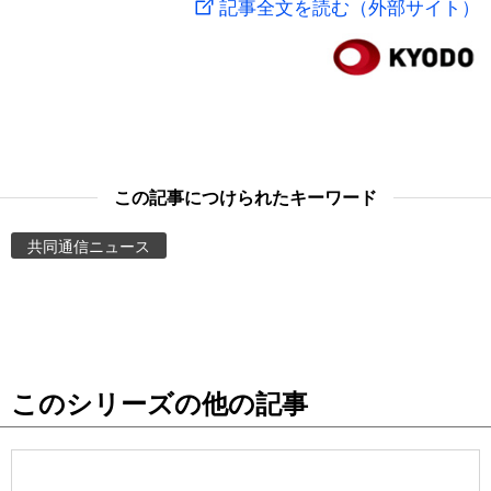
記事全文を読む（外部サイト）
スポーツ・東京2020
文化
動画/Live
科学・技術
Books
暮らし
Cinema
この記事につけられたキーワード
スポーツ・東京2020
Topics
共同通信ニュース
Images
People
このシリーズの他の記事
東京
お知らせ