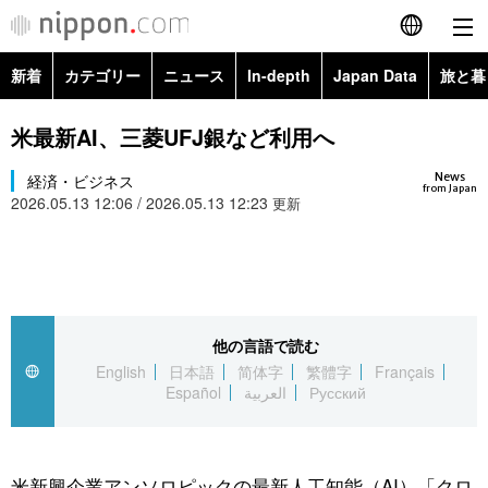
新着
カテゴリー
ニュース
In-depth
Japan Data
旅と暮
English
政治・外交
Topics
米最新AI、三菱UFJ銀など利用へ
简体字
News
経済・ビジネス
経済・ビジネス
Images
繁體字
from Japan
2026.05.13 12:06 / 2026.05.13 12:23
更新
カテゴリー
国際・海外
People
Français
政治・外交
ニュース
社会
東京
Español
経済・ビジネス
トップ
In-depth
他の言語で読む
文化
お知らせ
العربية
English
日本語
简体字
繁體字
Français
Español
العربية
Русский
国際
アーカイブ
Japan Data
科学・技術
Русский
社会
旅と暮らし
暮らし
米新興企業アンソロピックの最新人工知能（AI）「クロ