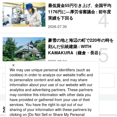
最低賃金55円引き上げ、全国平均
4
1176円に―厚労省審議会 : 前年度
実績を下回る
2026.07.30
豪雪の地と海辺の町で220年の時を
5
刻んだ伝統建築 : WITH
KAMAKURA（鎌倉・長谷）
2026.08.04
もっと見る
注目のキーワード