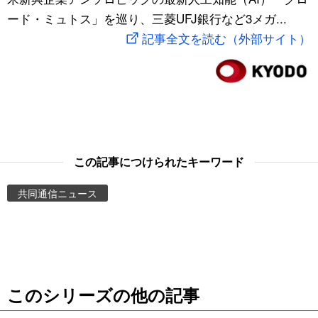
ード・ミュトス」を巡り、三菱UFJ銀行など3メガ...
スポーツ・東京2020
文化
動画/Live
記事全文を読む（外部サイト）
科学・技術
Books
暮らし
Cinema
スポーツ・東京2020
Topics
この記事につけられたキーワード
Images
共同通信ニュース
People
東京
このシリーズの他の記事
お知らせ