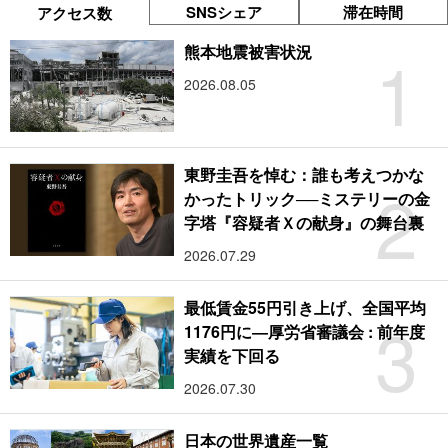
SNSシェア
滞在時間
アクセス数
1
熊本地震被害状況
2026.08.05
東野圭吾を悼む：誰も考えつかな
2
かったトリック──ミステリーの金
字塔『容疑者Ｘの献身』の舞台裏
2026.07.29
最低賃金55円引き上げ、全国平均
3
1176円に―厚労省審議会 : 前年度
実績を下回る
2026.07.30
日本の世界遺産一覧