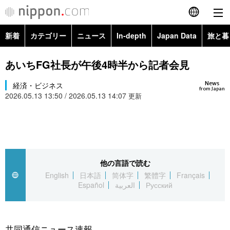
新着
カテゴリー
ニュース
In-depth
Japan Data
旅と暮
English
政治・外交
Topics
あいちFG社長が午後4時半から記者会見
简体字
News
経済・ビジネス
経済・ビジネス
Images
繁體字
from Japan
2026.05.13 13:50 / 2026.05.13 14:07
更新
カテゴリー
国際・海外
People
Français
政治・外交
ニュース
社会
東京
Español
経済・ビジネス
トップ
In-depth
他の言語で読む
文化
お知らせ
العربية
English
日本語
简体字
繁體字
Français
Español
العربية
Русский
国際
アーカイブ
Japan Data
科学・技術
Русский
社会
旅と暮らし
暮らし
共同通信ニュース速報