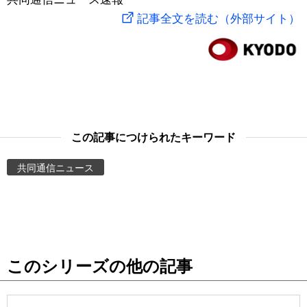
記事全文を読む（外部サイト）
スポーツ・東京2020
文化
動画/Live
科学・技術
Books
暮らし
Cinema
この記事につけられたキーワード
スポーツ・東京2020
Topics
共同通信ニュース
Images
People
東京
このシリーズの他の記事
お知らせ