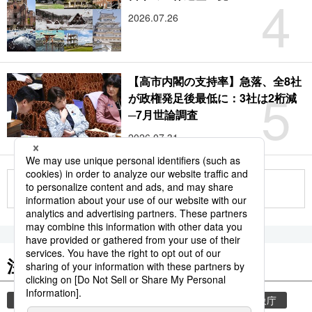
4
2026.07.26
【高市内閣の支持率】急落、全8社
5
が政権発足後最低に：3社は2桁減
─7月世論調査
2026.07.31
もっと見る
注目のキーワード
共同通信ニュース
気象・災害
災害
気象庁