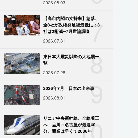
2026.08.03
7
【高市内閣の支持率】急落、
全8社が政権発足後最低に：3
社は2桁減─7月世論調査
2026.07.31
8
東日本大震災以降の大地震一
覧
2026.07.28
9
2026年7月 日本の出来事
2026.08.01
10
リニア中央新幹線、全線着工
へ 品川～名古屋が最速40
分、開業は早くて2036年