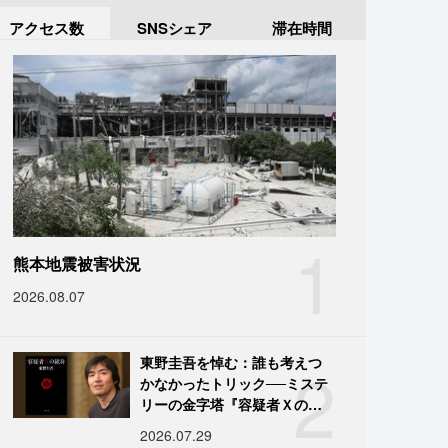
アクセス数
SNSシェア
滞在時間
1
熊本地震被害状況
2026.08.07
2
東野圭吾を悼む：誰も考えつ
かなかったトリック──ミステ
リーの金字塔『容疑者Ｘの献
身』の舞台裏
2026.07.29