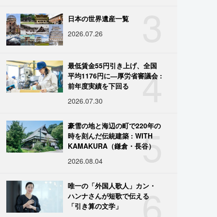
3
日本の世界遺産一覧
2026.07.26
4
最低賃金55円引き上げ、全国
平均1176円に―厚労省審議会 :
前年度実績を下回る
2026.07.30
5
豪雪の地と海辺の町で220年の
時を刻んだ伝統建築 : WITH
KAMAKURA（鎌倉・長谷）
2026.08.04
6
唯一の「外国人歌人」カン・
ハンナさんが短歌で伝える
「引き算の文学」