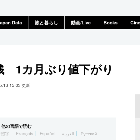
apan Data
旅と暮らし
動画/Live
Books
Cin
り
0銭 1カ月ぶり値下がり
05.13 15:03
更新
他の言語で読む
繁體字
Français
Español
العربية
Русский