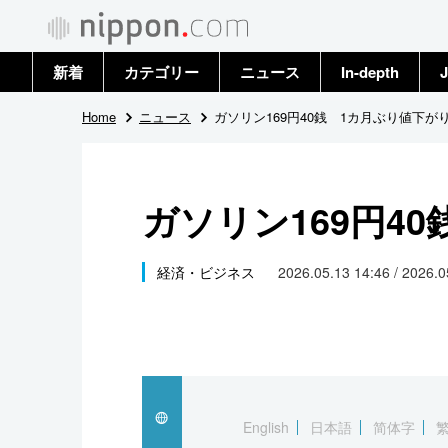
新着
カテゴリー
ニュース
In-depth
J
政治・外交
トップ
Home
ニュース
ガソリン169円40銭 1カ月ぶり値下が
経済・ビジネス
アーカイブ
ガソリン169円4
国際
社会
経済・ビジネス
2026.05.13 14:46 / 2026.
文化
科学・技術
暮らし
English
日本語
简体字