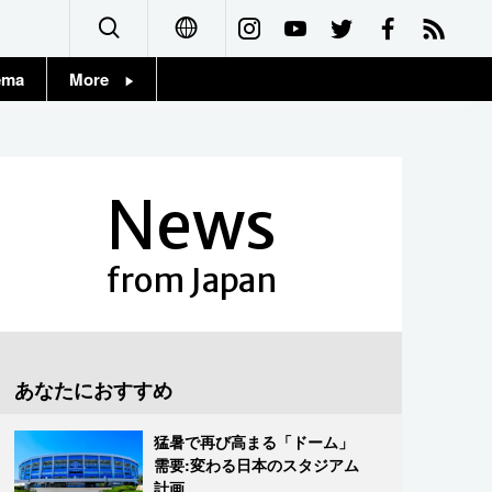
ema
More
English
Topics
简体字
Images
News
繁體字
People
Français
from Japan
東京
Español
お知らせ
العربية
あなたにおすすめ
Русский
猛暑で再び高まる「ドーム」
需要:変わる日本のスタジアム
計画