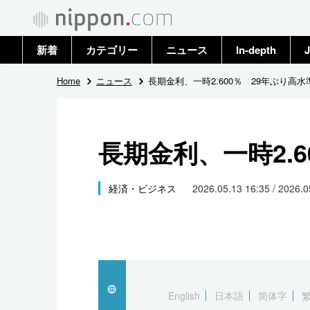
新着
カテゴリー
ニュース
In-depth
J
政治・外交
トップ
Home
ニュース
長期金利、一時2.600％ 29年ぶり高水
経済・ビジネス
アーカイブ
長期金利、一時2.6
国際
社会
経済・ビジネス
2026.05.13 16:35 / 2026.
文化
科学・技術
暮らし
English
日本語
简体字