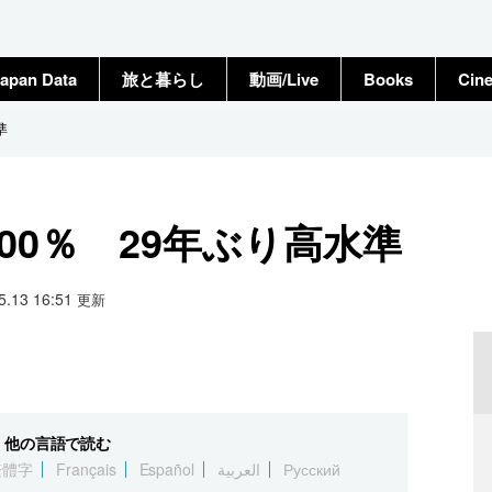
apan Data
旅と暮らし
動画/Live
Books
Cin
準
00％ 29年ぶり高水準
05.13 16:51
更新
他の言語で読む
繁體字
Français
Español
العربية
Русский