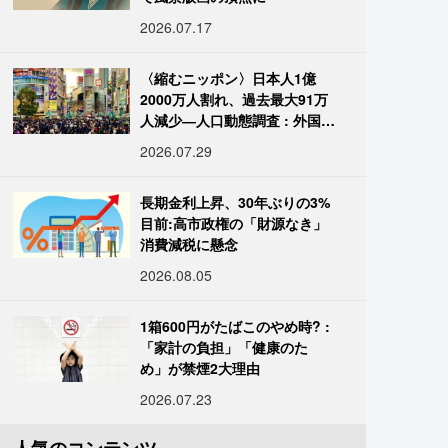
2026.07.17
〈縮むニッポン〉日本人1億
2000万人割れ、過去最大91万
人減少―人口動態調査 : 外国人
は400万人突破
2026.07.29
長期金利上昇、30年ぶりの3%
目前:高市政権の「財源なき」
消費減税に懸念
2026.08.05
1箱600円がたばこのやめ時? :
「家計の負担」「健康のた
め」が禁煙2大理由
2026.07.23