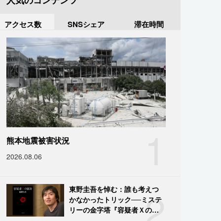
人気のコンテンツ
アクセス数
SNSシェア
滞在時間
1
熊本地震被害状況
2026.08.06
2
東野圭吾を悼む：誰も考えつ
かなかったトリック──ミステ
リーの金字塔『容疑者Ｘの献
身』の舞台裏