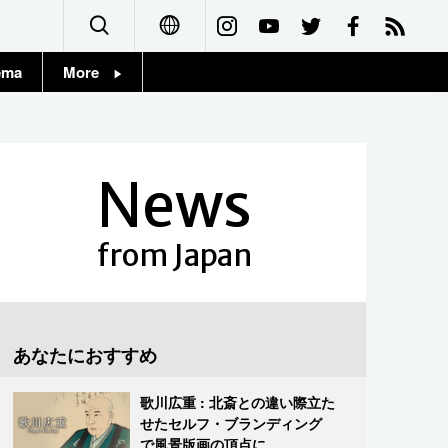
ema
More
English
Topics
简体字
Images
News
繁體字
People
Français
from Japan
東京
Español
お知らせ
العربية
あなたにおすすめ
Русский
歌川広重 : 北斎との違い際立た
せたセルフ・ブランディング
で風景版画の頂点に