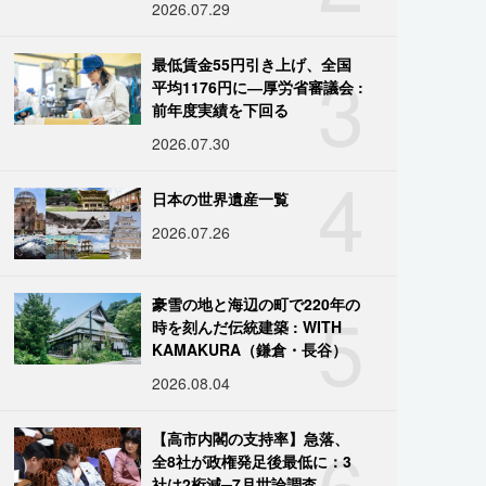
2026.07.29
3
最低賃金55円引き上げ、全国
平均1176円に―厚労省審議会 :
前年度実績を下回る
2026.07.30
4
日本の世界遺産一覧
2026.07.26
5
豪雪の地と海辺の町で220年の
時を刻んだ伝統建築 : WITH
KAMAKURA（鎌倉・長谷）
2026.08.04
6
【高市内閣の支持率】急落、
全8社が政権発足後最低に：3
社は2桁減─7月世論調査