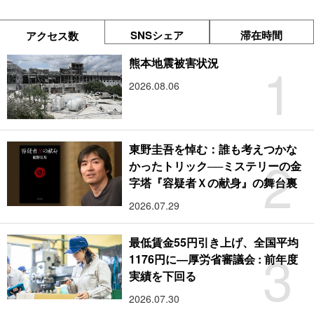
SNSシェア
滞在時間
アクセス数
1
熊本地震被害状況
2026.08.06
東野圭吾を悼む：誰も考えつかな
2
かったトリック──ミステリーの金
字塔『容疑者Ｘの献身』の舞台裏
2026.07.29
最低賃金55円引き上げ、全国平均
3
1176円に―厚労省審議会 : 前年度
実績を下回る
2026.07.30