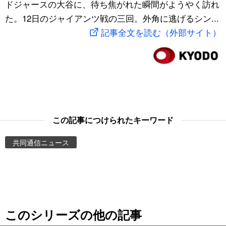
ドジャースの大谷に、待ち焦がれた瞬間がようやく訪れ
スポーツ・東京2020
文化
動画/Live
た。12日のジャイアンツ戦の三回。外角に逃げるシン...
記事全文を読む（外部サイト）
科学・技術
Books
暮らし
Cinema
スポーツ・東京2020
Topics
この記事につけられたキーワード
Images
共同通信ニュース
People
東京
このシリーズの他の記事
お知らせ