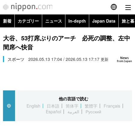
新着
カテゴリー
ニュース
In-depth
Japan Data
旅と暮
English
政治・外交
Topics
大谷、53打席ぶりのアーチ 必死の調整、左中
简体字
間席へ快音
経済・ビジネス
Images
繁體字
カテゴリー
News
スポーツ
2026.05.13 17:04 / 2026.05.13 17:17
更新
from Japan
国際・海外
People
Français
政治・外交
ニュース
社会
東京
Español
経済・ビジネス
トップ
In-depth
文化
お知らせ
العربية
他の言語で読む
English
日本語
简体字
繁體字
Français
国際
アーカイブ
Japan Data
科学・技術
Español
العربية
Русский
Русский
社会
旅と暮らし
暮らし