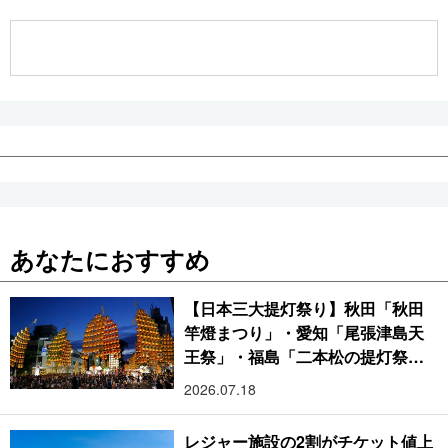
公式SNS
あなたにおすすめ
【日本三大提灯祭り】秋田「秋田
竿燈まつり」・愛知「尾張津島天
王祭」・福島「二本松の提灯祭
り」:おびただしい灯火が夜空を照
2026.07.18
らす光の祭典
レジャー施設の2割がチケット値上