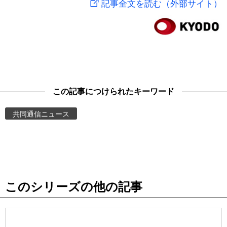
記事全文を読む（外部サイト）
スポーツ・東京2020
文化
動画/Live
科学・技術
Books
暮らし
Cinema
この記事につけられたキーワード
スポーツ・東京2020
Topics
共同通信ニュース
Images
People
このシリーズの他の記事
東京
お知らせ