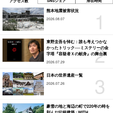
SNSシェア
滞在時間
アクセス数
1
熊本地震被害状況
2026.08.07
東野圭吾を悼む：誰も考えつかな
2
かったトリック──ミステリーの金
字塔『容疑者Ｘの献身』の舞台裏
2026.07.29
3
日本の世界遺産一覧
2026.07.26
豪雪の地と海辺の町で220年の時を
刻んだ伝統建築 : WITH