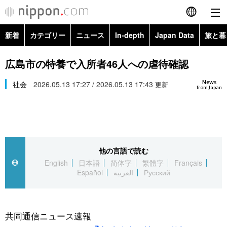
新着
カテゴリー
ニュース
In-depth
Japan Data
旅と暮
English
政治・外交
Topics
広島市の特養で入所者46人への虐待確認
简体字
News
経済・ビジネス
社会
2026.05.13 17:27 / 2026.05.13 17:43
Images
更新
繁體字
from Japan
カテゴリー
国際・海外
People
Français
政治・外交
ニュース
社会
東京
Español
他の言語で読む
経済・ビジネス
トップ
In-depth
文化
お知らせ
English
日本語
简体字
繁體字
Français
العربية
Español
العربية
Русский
国際
アーカイブ
Japan Data
科学・技術
Русский
社会
旅と暮らし
暮らし
共同通信ニュース速報