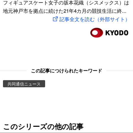
フィギュアスケート女子の坂本花織（シスメックス）は
スポーツ・東京2020
文化
動画/Live
地元神戸市を拠点に続けた21年4カ月の競技生活に終...
記事全文を読む（外部サイト）
科学・技術
Books
暮らし
Cinema
スポーツ・東京2020
Topics
この記事につけられたキーワード
Images
共同通信ニュース
People
東京
このシリーズの他の記事
お知らせ