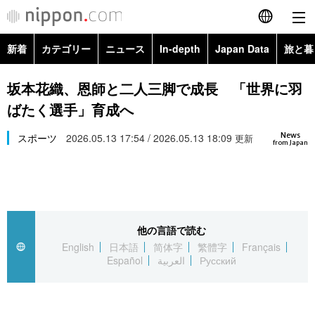
新着
カテゴリー
ニュース
In-depth
Japan Data
旅と暮
English
政治・外交
Topics
坂本花織、恩師と二人三脚で成長 「世界に羽
简体字
ばたく選手」育成へ
経済・ビジネス
Images
繁體字
カテゴリー
News
スポーツ
2026.05.13 17:54 / 2026.05.13 18:09
更新
from Japan
国際・海外
People
Français
政治・外交
ニュース
社会
東京
Español
経済・ビジネス
トップ
In-depth
文化
お知らせ
العربية
他の言語で読む
English
日本語
简体字
繁體字
Français
国際
アーカイブ
Japan Data
科学・技術
Español
العربية
Русский
Русский
社会
旅と暮らし
暮らし