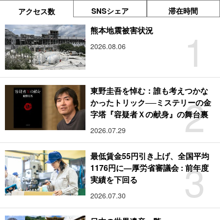
SNSシェア
滞在時間
アクセス数
1
熊本地震被害状況
2026.08.06
東野圭吾を悼む：誰も考えつかな
2
かったトリック──ミステリーの金
字塔『容疑者Ｘの献身』の舞台裏
2026.07.29
最低賃金55円引き上げ、全国平均
3
1176円に―厚労省審議会 : 前年度
実績を下回る
2026.07.30