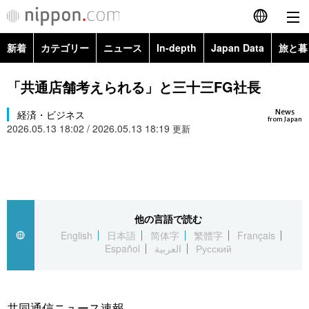
新着
カテゴリー
ニュース
In-depth
Japan Data
旅と暮
English
政治・外交
Topics
「共通店舗考えられる」と三十三FG社長
简体字
News
経済・ビジネス
経済・ビジネス
Images
繁體字
from Japan
2026.05.13 18:02 / 2026.05.13 18:19
更新
カテゴリー
国際・海外
People
Français
政治・外交
ニュース
社会
東京
Español
経済・ビジネス
トップ
In-depth
他の言語で読む
文化
お知らせ
العربية
English
日本語
简体字
繁體字
Français
Español
العربية
Русский
国際
アーカイブ
Japan Data
科学・技術
Русский
社会
旅と暮らし
暮らし
共同通信ニュース速報