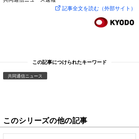
記事全文を読む（外部サイト）
スポーツ・東京2020
文化
動画/Live
科学・技術
Books
暮らし
Cinema
この記事につけられたキーワード
スポーツ・東京2020
Topics
共同通信ニュース
Images
People
東京
このシリーズの他の記事
お知らせ