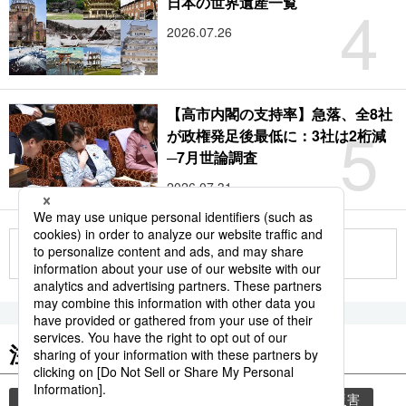
4
日本の世界遺産一覧
2026.07.26
【高市内閣の支持率】急落、全8社
5
が政権発足後最低に：3社は2桁減
─7月世論調査
2026.07.31
もっと見る
注目のキーワード
共同通信ニュース
気象・災害
気象庁
災害