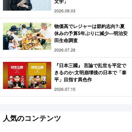
文学」
2026.08.03
物価高でレジャーは節約志向?:夏
休みの予算5年ぶりに減少―明治安
田生命調査
2026.07.28
『日本三國』 言論で乱世を平定で
きるのか:文明崩壊後の日本で「泰
平」目指す異色作
2026.07.15
人気のコンテンツ