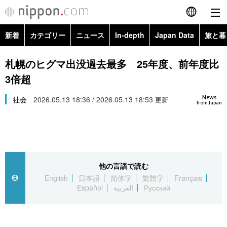
新着
カテゴリー
ニュース
In-depth
Japan Data
旅と暮
English
政治・外交
Topics
札幌のヒグマ出没過去最多 25年度、前年度比
简体字
3倍超
経済・ビジネス
Images
繁體字
カテゴリー
News
社会
2026.05.13 18:36 / 2026.05.13 18:53
更新
from Japan
国際・海外
People
Français
政治・外交
ニュース
社会
東京
Español
経済・ビジネス
トップ
In-depth
文化
お知らせ
العربية
他の言語で読む
English
日本語
简体字
繁體字
Français
国際
アーカイブ
Japan Data
科学・技術
Español
العربية
Русский
Русский
社会
旅と暮らし
暮らし