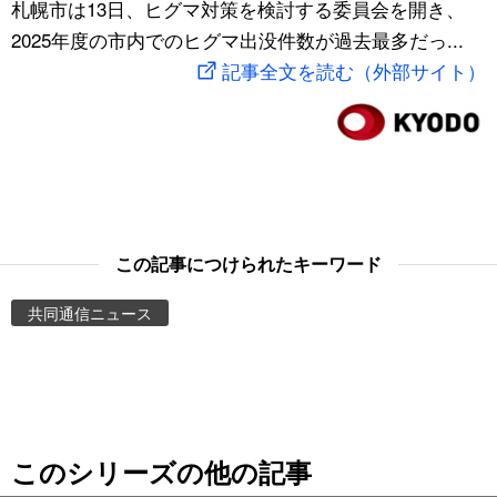
札幌市は13日、ヒグマ対策を検討する委員会を開き、
スポーツ・東京2020
文化
動画/Live
2025年度の市内でのヒグマ出没件数が過去最多だっ...
記事全文を読む（外部サイト）
科学・技術
Books
暮らし
Cinema
スポーツ・東京2020
Topics
この記事につけられたキーワード
Images
共同通信ニュース
People
東京
このシリーズの他の記事
お知らせ