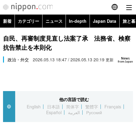
新着
カテゴリー
ニュース
In-depth
Japan Data
旅と暮
English
政治・外交
Topics
自民、再審制度見直し法案了承 法務省、検察
简体字
抗告禁止を本則化
経済・ビジネス
Images
繁體字
カテゴリー
News
政治・外交
2026.05.13 18:47 / 2026.05.13 20:19
更新
from Japan
国際・海外
People
Français
政治・外交
ニュース
社会
東京
Español
経済・ビジネス
トップ
In-depth
文化
お知らせ
العربية
他の言語で読む
English
日本語
简体字
繁體字
Français
国際
アーカイブ
Japan Data
科学・技術
Español
العربية
Русский
Русский
社会
旅と暮らし
暮らし