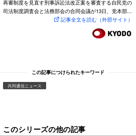
再審制度を見直す刑事訴訟法改正案を審査する自民党の
スポーツ・東京2020
文化
動画/Live
司法制度調査会と法務部会の合同会議が13日、党本部...
記事全文を読む（外部サイト）
科学・技術
Books
暮らし
Cinema
スポーツ・東京2020
Topics
この記事につけられたキーワード
Images
共同通信ニュース
People
東京
このシリーズの他の記事
お知らせ