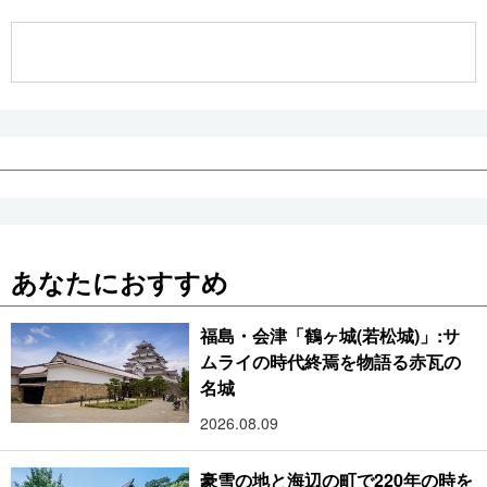
公式SNS
あなたにおすすめ
福島・会津「鶴ヶ城(若松城)」:サ
ムライの時代終焉を物語る赤瓦の
名城
2026.08.09
豪雪の地と海辺の町で220年の時を