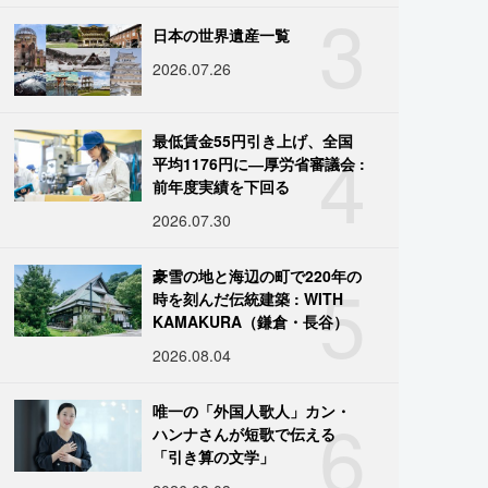
3
日本の世界遺産一覧
2026.07.26
4
最低賃金55円引き上げ、全国
平均1176円に―厚労省審議会 :
前年度実績を下回る
2026.07.30
5
豪雪の地と海辺の町で220年の
時を刻んだ伝統建築 : WITH
KAMAKURA（鎌倉・長谷）
2026.08.04
6
唯一の「外国人歌人」カン・
ハンナさんが短歌で伝える
「引き算の文学」