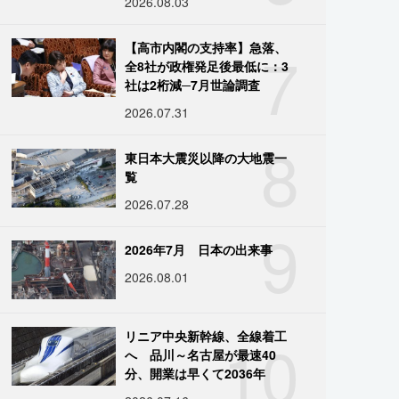
2026.08.03
7
【高市内閣の支持率】急落、
全8社が政権発足後最低に：3
社は2桁減─7月世論調査
2026.07.31
8
東日本大震災以降の大地震一
覧
2026.07.28
9
2026年7月 日本の出来事
2026.08.01
10
リニア中央新幹線、全線着工
へ 品川～名古屋が最速40
分、開業は早くて2036年