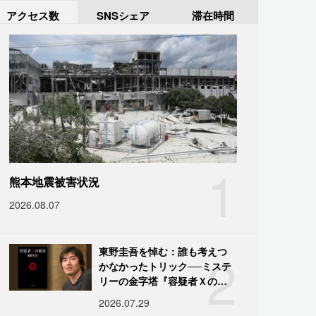
アクセス数
SNSシェア
滞在時間
1
熊本地震被害状況
2026.08.07
2
東野圭吾を悼む：誰も考えつ
かなかったトリック──ミステ
リーの金字塔『容疑者Ｘの献
身』の舞台裏
2026.07.29