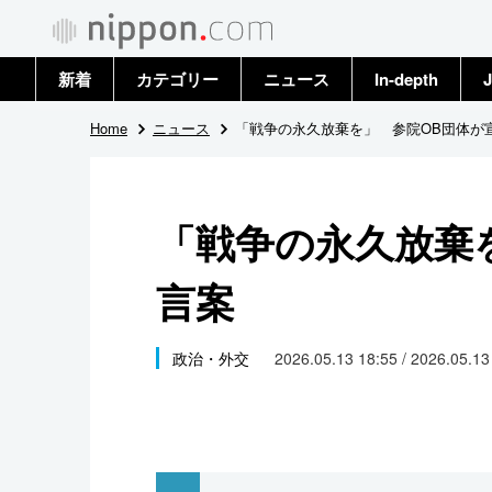
新着
カテゴリー
ニュース
In-depth
J
政治・外交
トップ
Home
ニュース
「戦争の永久放棄を」 参院OB団体が
経済・ビジネス
アーカイブ
「戦争の永久放棄
国際
言案
社会
文化
政治・外交
2026.05.13 18:55 / 2026.05.1
科学・技術
暮らし