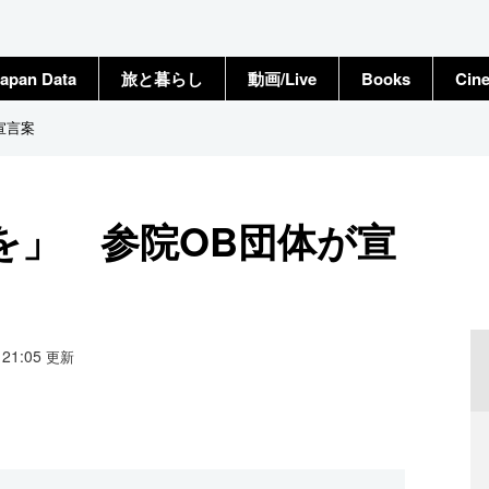
apan Data
旅と暮らし
動画/Live
Books
Cin
宣言案
を」 参院OB団体が宣
3 21:05
更新