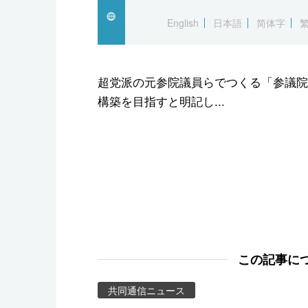
スポーツ・東京2020
English
日本語
简体字
超党派の元参院議員らでつくる「参議院
構築を目指すと明記し...
この記事に
共同通信ニュース