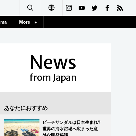
ema
More
English
Topics
简体字
Images
News
繁體字
People
Français
from Japan
東京
Español
お知らせ
العربية
あなたにおすすめ
Русский
ビーチサンダルは日本生まれ?
世界の海水浴場へ広まった意
外な開発秘話