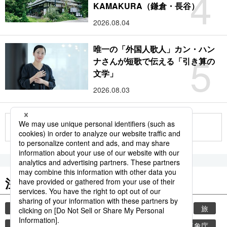
4
KAMAKURA（鎌倉・長谷）
2026.08.04
唯一の「外国人歌人」カン・ハン
5
ナさんが短歌で伝える「引き算の
文学」
2026.08.03
もっと見る
注目のキーワード
共同通信ニュース
時事通信ニュース
観光
旅
環境・自然・生物
気象・災害
熱中症
気象庁