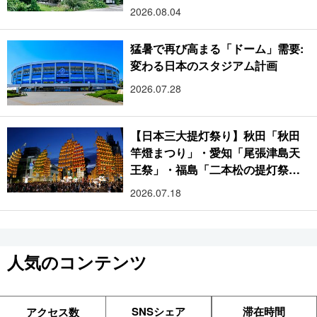
2026.08.04
猛暑で再び高まる「ドーム」需要:
変わる日本のスタジアム計画
2026.07.28
【日本三大提灯祭り】秋田「秋田
竿燈まつり」・愛知「尾張津島天
王祭」・福島「二本松の提灯祭
り」:おびただしい灯火が夜空を照
2026.07.18
らす光の祭典
人気のコンテンツ
SNSシェア
滞在時間
アクセス数