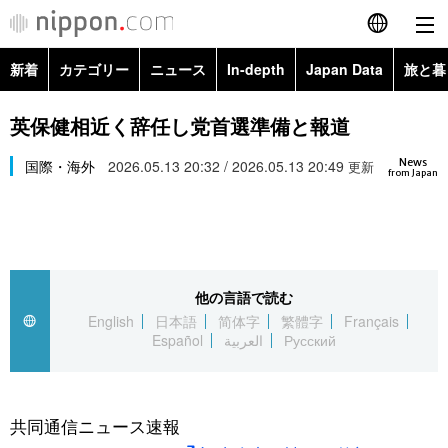
新着
カテゴリー
ニュース
In-depth
Japan Data
旅と暮
English
政治・外交
Topics
英保健相近く辞任し党首選準備と報道
简体字
News
経済・ビジネス
国際・海外
2026.05.13 20:32 / 2026.05.13 20:49
Images
更新
繁體字
from Japan
カテゴリー
国際・海外
People
Français
政治・外交
ニュース
社会
東京
Español
他の言語で読む
経済・ビジネス
トップ
In-depth
文化
お知らせ
English
日本語
简体字
繁體字
Français
العربية
Español
العربية
Русский
国際
アーカイブ
Japan Data
科学・技術
Русский
社会
旅と暮らし
暮らし
共同通信ニュース速報