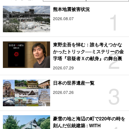
1
熊本地震被害状況
2026.08.07
東野圭吾を悼む：誰も考えつかな
2
かったトリック──ミステリーの金
字塔『容疑者Ｘの献身』の舞台裏
2026.07.29
3
日本の世界遺産一覧
2026.07.26
豪雪の地と海辺の町で220年の時を
刻んだ伝統建築 : WITH