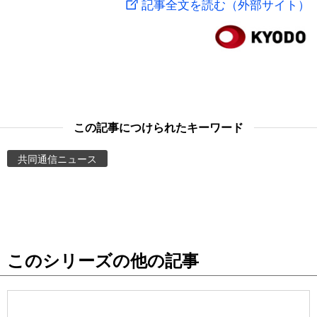
記事全文を読む（外部サイト）
スポーツ・東京2020
文化
動画/Live
科学・技術
Books
暮らし
Cinema
この記事につけられたキーワード
スポーツ・東京2020
Topics
共同通信ニュース
Images
People
このシリーズの他の記事
東京
お知らせ