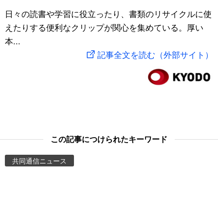
スポーツ・東京2020
日々の読書や学習に役立ったり、書類のリサイクルに使
文化
動画/Live
えたりする便利なクリップが関心を集めている。厚い
本...
科学・技術
Books
記事全文を読む（外部サイト）
暮らし
Cinema
スポーツ・東京2020
Topics
Images
この記事につけられたキーワード
People
共同通信ニュース
東京
お知らせ