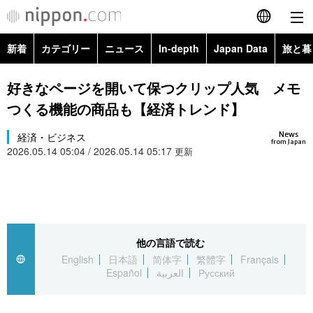
新着
カテゴリー
ニュース
In-depth
Japan Data
旅と暮
English
政治・外交
Topics
好きなページを開いて保つクリップ人気 メモ
简体字
つくる機能の商品も【経済トレンド】
経済・ビジネス
Images
繁體字
カテゴリー
News
経済・ビジネス
from Japan
2026.05.14 05:04 / 2026.05.14 05:17
国際・海外
更新
People
Français
政治・外交
ニュース
社会
東京
Español
経済・ビジネス
トップ
In-depth
文化
お知らせ
العربية
他の言語で読む
国際
アーカイブ
Japan Data
科学・技術
English
日本語
简体字
繁體字
Français
Русский
Español
العربية
Русский
社会
旅と暮らし
暮らし