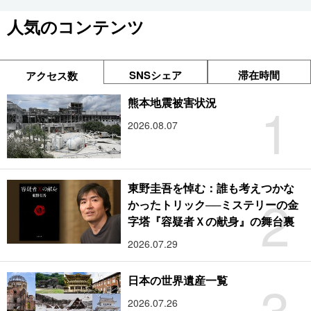
人気のコンテンツ
SNSシェア
滞在時間
アクセス数
1
熊本地震被害状況
2026.08.07
東野圭吾を悼む：誰も考えつかな
2
かったトリック──ミステリーの金
字塔『容疑者Ｘの献身』の舞台裏
2026.07.29
3
日本の世界遺産一覧
2026.07.26