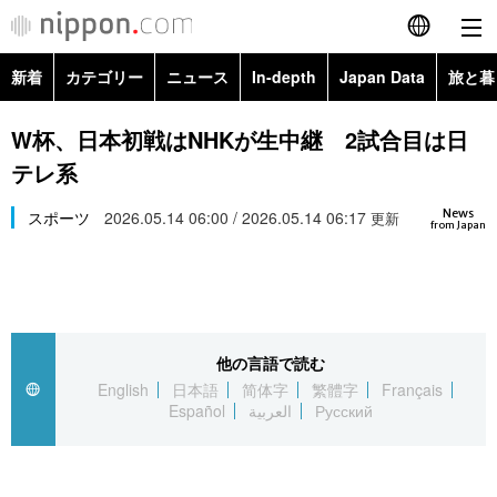
新着
カテゴリー
ニュース
In-depth
Japan Data
旅と暮
English
政治・外交
Topics
W杯、日本初戦はNHKが生中継 2試合目は日
简体字
テレ系
経済・ビジネス
Images
繁體字
カテゴリー
News
スポーツ
2026.05.14 06:00 / 2026.05.14 06:17
更新
from Japan
国際・海外
People
Français
政治・外交
ニュース
社会
東京
Español
経済・ビジネス
トップ
In-depth
文化
お知らせ
العربية
他の言語で読む
English
日本語
简体字
繁體字
Français
国際
アーカイブ
Japan Data
科学・技術
Español
العربية
Русский
Русский
社会
旅と暮らし
暮らし