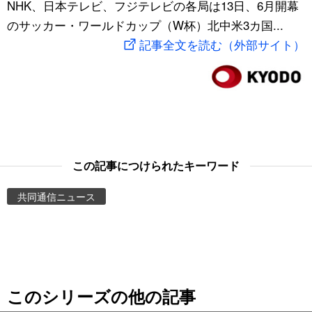
NHK、日本テレビ、フジテレビの各局は13日、6月開幕
スポーツ・東京2020
文化
動画/Live
のサッカー・ワールドカップ（W杯）北中米3カ国...
記事全文を読む（外部サイト）
科学・技術
Books
暮らし
Cinema
スポーツ・東京2020
Topics
この記事につけられたキーワード
Images
共同通信ニュース
People
東京
このシリーズの他の記事
お知らせ