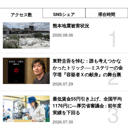
SNSシェア
滞在時間
アクセス数
1
熊本地震被害状況
2026.08.06
東野圭吾を悼む：誰も考えつかな
2
かったトリック──ミステリーの金
字塔『容疑者Ｘの献身』の舞台裏
2026.07.29
最低賃金55円引き上げ、全国平均
3
1176円に―厚労省審議会 : 前年度
実績を下回る
2026.07.30