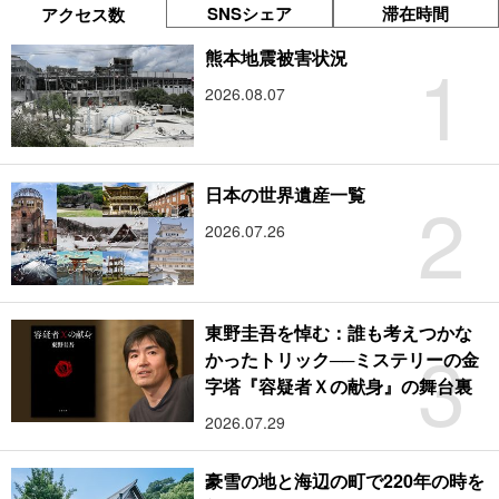
SNSシェア
滞在時間
アクセス数
1
熊本地震被害状況
2026.08.07
2
日本の世界遺産一覧
2026.07.26
東野圭吾を悼む：誰も考えつかな
3
かったトリック──ミステリーの金
字塔『容疑者Ｘの献身』の舞台裏
2026.07.29
豪雪の地と海辺の町で220年の時を