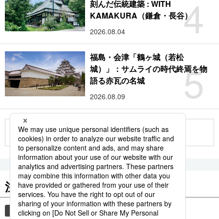
4
刻んだ伝統建築 : WITH
KAMAKURA（鎌倉・長谷）
2026.08.04
福島・会津「鶴ヶ城（若松
5
城）」：サムライの時代終焉を物
語る赤瓦の名城
2026.08.09
もっと見る
注目のキーワード
共同通信ニュース
時事通信ニュース
観光