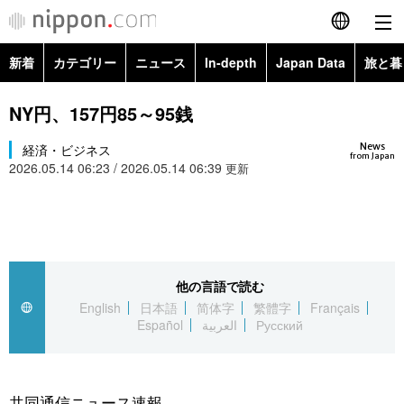
新着
カテゴリー
ニュース
In-depth
Japan Data
旅と暮
English
政治・外交
Topics
NY円、157円85～95銭
简体字
News
経済・ビジネス
経済・ビジネス
Images
繁體字
from Japan
2026.05.14 06:23 / 2026.05.14 06:39
更新
カテゴリー
国際・海外
People
Français
政治・外交
ニュース
社会
東京
Español
経済・ビジネス
トップ
In-depth
他の言語で読む
文化
お知らせ
العربية
English
日本語
简体字
繁體字
Français
Español
العربية
Русский
国際
アーカイブ
Japan Data
科学・技術
Русский
社会
旅と暮らし
暮らし
共同通信ニュース速報