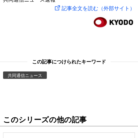
記事全文を読む（外部サイト）
スポーツ・東京2020
文化
動画/Live
科学・技術
Books
暮らし
Cinema
この記事につけられたキーワード
スポーツ・東京2020
Topics
共同通信ニュース
Images
People
東京
このシリーズの他の記事
お知らせ