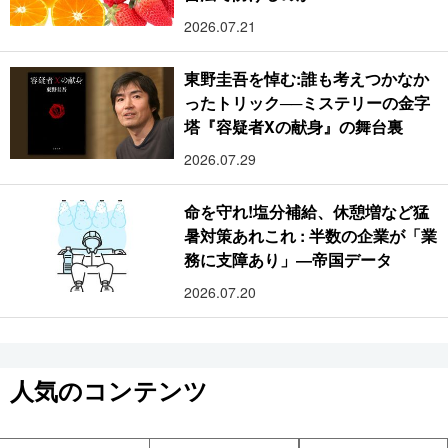
2026.07.21
東野圭吾を悼む:誰も考えつかなか
ったトリック──ミステリーの金字
塔『容疑者Xの献身』の舞台裏
2026.07.29
命を守れ!塩分補給、休憩増など猛
暑対策あれこれ : 半数の企業が「業
務に支障あり」―帝国データ
2026.07.20
人気のコンテンツ