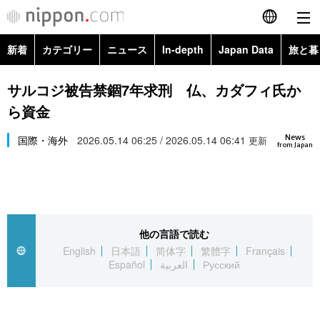
新着
カテゴリー
ニュース
In-depth
Japan Data
旅と暮
English
政治・外交
Topics
サルコジ被告禁錮7年求刑 仏、カダフィ氏か
简体字
ら資金
経済・ビジネス
Images
繁體字
カテゴリー
News
国際・海外
2026.05.14 06:25 / 2026.05.14 06:41
更新
from Japan
国際・海外
People
Français
政治・外交
ニュース
社会
東京
Español
経済・ビジネス
トップ
In-depth
文化
お知らせ
العربية
他の言語で読む
English
日本語
简体字
繁體字
Français
国際
アーカイブ
Japan Data
科学・技術
Español
العربية
Русский
Русский
社会
旅と暮らし
暮らし