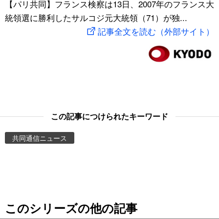
【パリ共同】フランス検察は13日、2007年のフランス大
スポーツ・東京2020
文化
動画/Live
統領選に勝利したサルコジ元大統領（71）が独...
記事全文を読む（外部サイト）
科学・技術
Books
暮らし
Cinema
スポーツ・東京2020
Topics
この記事につけられたキーワード
Images
共同通信ニュース
People
東京
このシリーズの他の記事
お知らせ