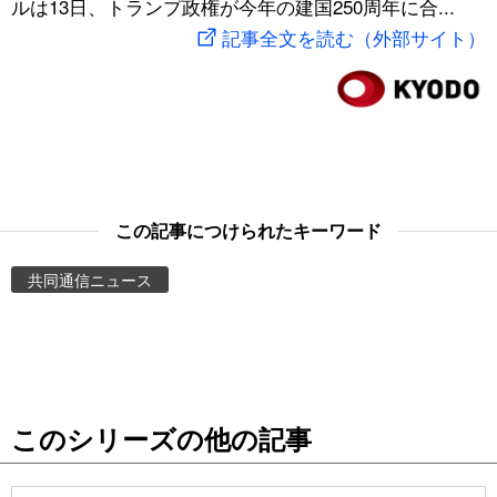
ルは13日、トランプ政権が今年の建国250周年に合...
スポーツ・東京2020
文化
動画/Live
記事全文を読む（外部サイト）
科学・技術
Books
暮らし
Cinema
スポーツ・東京2020
Topics
この記事につけられたキーワード
共同通信ニュース
Images
People
東京
このシリーズの他の記事
お知らせ