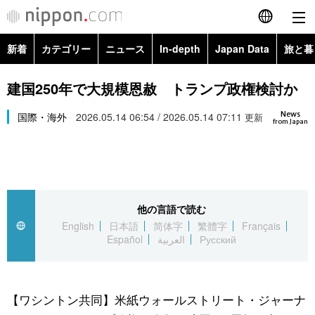
新着
カテゴリー
ニュース
In-depth
Japan Data
旅と暮
English
政治・外交
Topics
建国250年で大規模恩赦 トランプ政権検討か
简体字
News
経済・ビジネス
国際・海外
2026.05.14 06:54 / 2026.05.14 07:11
Images
更新
繁體字
from Japan
カテゴリー
国際・海外
People
Français
政治・外交
ニュース
社会
東京
Español
他の言語で読む
経済・ビジネス
トップ
In-depth
文化
お知らせ
English
日本語
简体字
繁體字
Français
العربية
Español
العربية
Русский
国際
アーカイブ
Japan Data
科学・技術
Русский
社会
旅と暮らし
暮らし
【ワシントン共同】米紙ウォールストリート・ジャーナ