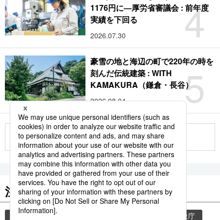
4
1176円に―厚労省審議会 : 前年度
実績を下回る
2026.07.30
豪雪の地と海辺の町で220年の時を
5
刻んだ伝統建築 : WITH
KAMAKURA（鎌倉・長谷）
2026.08.04
もっと見る
注目のキーワード
共同通信ニュース
気象・災害
災害
気象庁