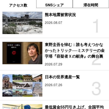
SNSシェア
滞在時間
アクセス数
1
熊本地震被害状況
2026.08.07
東野圭吾を悼む：誰も考えつかな
2
かったトリック──ミステリーの金
字塔『容疑者Ｘの献身』の舞台裏
2026.07.29
3
日本の世界遺産一覧
2026.07.26
最低賃金55円引き上げ、全国平均