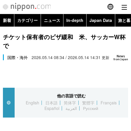
新着
カテゴリー
ニュース
In-depth
Japan Data
旅と暮
English
政治・外交
Topics
チケット保有者のビザ緩和 米、サッカーW杯
简体字
で
経済・ビジネス
Images
繁體字
カテゴリー
News
国際・海外
2026.05.14 08:34 / 2026.05.14 14:31
更新
from Japan
国際・海外
People
Français
政治・外交
ニュース
社会
東京
Español
経済・ビジネス
トップ
In-depth
文化
お知らせ
العربية
他の言語で読む
English
日本語
简体字
繁體字
Français
国際
アーカイブ
Japan Data
科学・技術
Español
العربية
Русский
Русский
社会
旅と暮らし
暮らし