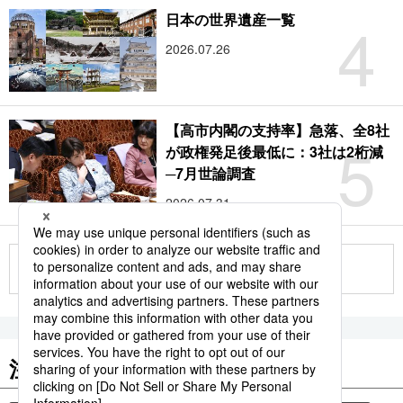
4
日本の世界遺産一覧
2026.07.26
【高市内閣の支持率】急落、全8社
5
が政権発足後最低に：3社は2桁減
─7月世論調査
2026.07.31
もっと見る
注目のキーワード