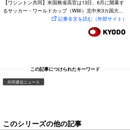
【ワシントン共同】米国務省高官は13日、6月に開幕す
スポーツ・東京2020
文化
動画/Live
るサッカー・ワールドカップ（W杯）北中米3カ国大...
記事全文を読む（外部サイト）
科学・技術
Books
暮らし
Cinema
スポーツ・東京2020
Topics
この記事につけられたキーワード
Images
共同通信ニュース
People
東京
このシリーズの他の記事
お知らせ