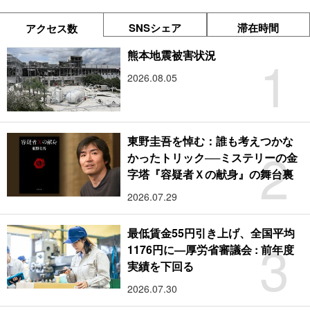
SNSシェア
滞在時間
アクセス数
1
熊本地震被害状況
2026.08.05
東野圭吾を悼む：誰も考えつかな
2
かったトリック──ミステリーの金
字塔『容疑者Ｘの献身』の舞台裏
2026.07.29
最低賃金55円引き上げ、全国平均
3
1176円に―厚労省審議会 : 前年度
実績を下回る
2026.07.30