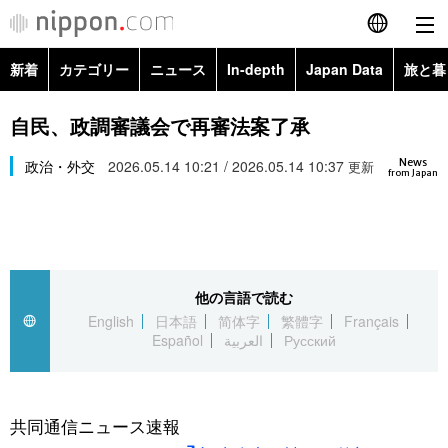
新着
カテゴリー
ニュース
In-depth
Japan Data
旅と暮
English
政治・外交
Topics
自民、政調審議会で再審法案了承
简体字
News
経済・ビジネス
政治・外交
2026.05.14 10:21 / 2026.05.14 10:37
Images
更新
繁體字
from Japan
カテゴリー
国際・海外
People
Français
政治・外交
ニュース
社会
東京
Español
他の言語で読む
経済・ビジネス
トップ
In-depth
文化
お知らせ
English
日本語
简体字
繁體字
Français
العربية
Español
العربية
Русский
国際
アーカイブ
Japan Data
科学・技術
Русский
社会
旅と暮らし
暮らし
共同通信ニュース速報