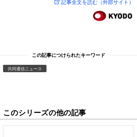
記事全文を読む（外部サイト）
スポーツ・東京2020
文化
動画/Live
科学・技術
Books
暮らし
Cinema
この記事につけられたキーワード
スポーツ・東京2020
Topics
共同通信ニュース
Images
People
このシリーズの他の記事
東京
お知らせ