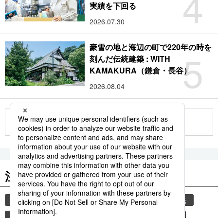
4
実績を下回る
2026.07.30
豪雪の地と海辺の町で220年の時を
5
刻んだ伝統建築 : WITH
KAMAKURA（鎌倉・長谷）
2026.08.04
もっと見る
注目のキーワード
共同通信ニュース
気象・災害
災害
観光
気象庁
熊本
熊本地震
地震
津波