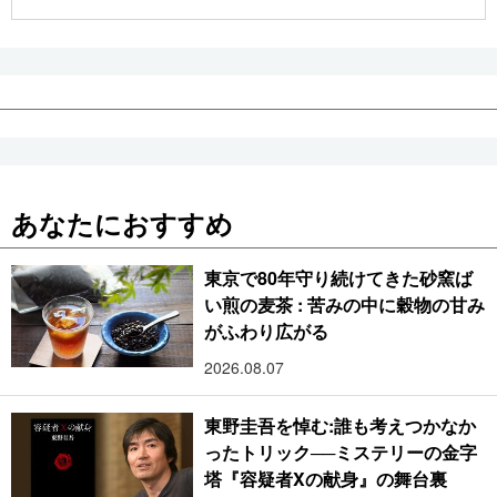
公式SNS
あなたにおすすめ
東京で80年守り続けてきた砂窯ば
い煎の麦茶 : 苦みの中に穀物の甘み
がふわり広がる
2026.08.07
東野圭吾を悼む:誰も考えつかなか
ったトリック──ミステリーの金字
塔『容疑者Xの献身』の舞台裏