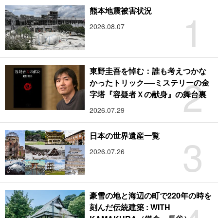
1
熊本地震被害状況
2026.08.07
東野圭吾を悼む：誰も考えつかな
2
かったトリック──ミステリーの金
字塔『容疑者Ｘの献身』の舞台裏
2026.07.29
3
日本の世界遺産一覧
2026.07.26
豪雪の地と海辺の町で220年の時を
刻んだ伝統建築 : WITH