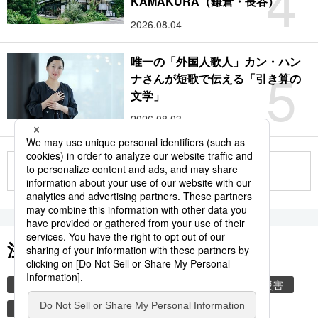
4
KAMAKURA（鎌倉・長谷）
2026.08.04
唯一の「外国人歌人」カン・ハン
5
ナさんが短歌で伝える「引き算の
文学」
2026.08.03
もっと見る
注目のキーワード
共同通信ニュース
時事通信ニュース
気象・災害
観光
旅
災害
鉄道
新幹線