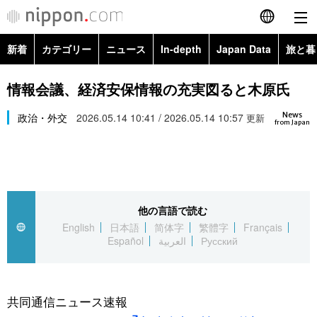
新着
カテゴリー
ニュース
In-depth
Japan Data
旅と暮
English
政治・外交
Topics
情報会議、経済安保情報の充実図ると木原氏
简体字
News
経済・ビジネス
政治・外交
2026.05.14 10:41 / 2026.05.14 10:57
Images
更新
繁體字
from Japan
カテゴリー
国際・海外
People
Français
政治・外交
ニュース
社会
東京
Español
他の言語で読む
経済・ビジネス
トップ
In-depth
文化
お知らせ
English
日本語
简体字
繁體字
Français
العربية
Español
العربية
Русский
国際
アーカイブ
Japan Data
科学・技術
Русский
社会
旅と暮らし
暮らし
共同通信ニュース速報