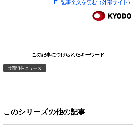
記事全文を読む（外部サイト）
スポーツ・東京2020
文化
動画/Live
科学・技術
Books
暮らし
Cinema
この記事につけられたキーワード
スポーツ・東京2020
Topics
共同通信ニュース
Images
People
このシリーズの他の記事
東京
お知らせ