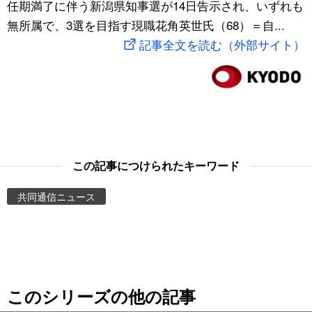
任期満了に伴う新潟県知事選が14日告示され、いずれも
スポーツ・東京2020
文化
動画/Live
無所属で、3選を目指す現職花角英世氏（68）＝自...
記事全文を読む（外部サイト）
科学・技術
Books
暮らし
Cinema
スポーツ・東京2020
Topics
この記事につけられたキーワード
Images
共同通信ニュース
People
東京
このシリーズの他の記事
お知らせ