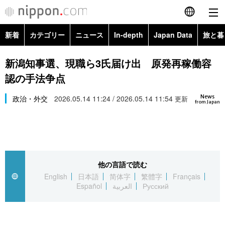
新着
カテゴリー
ニュース
In-depth
Japan Data
旅と暮
English
政治・外交
Topics
新潟知事選、現職ら3氏届け出 原発再稼働容
简体字
認の手法争点
経済・ビジネス
Images
繁體字
カテゴリー
News
政治・外交
2026.05.14 11:24 / 2026.05.14 11:54
更新
from Japan
国際・海外
People
Français
政治・外交
ニュース
社会
東京
Español
経済・ビジネス
トップ
In-depth
文化
お知らせ
العربية
他の言語で読む
English
日本語
简体字
繁體字
Français
国際
アーカイブ
Japan Data
科学・技術
Español
العربية
Русский
Русский
社会
旅と暮らし
暮らし