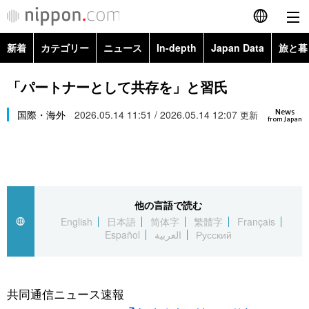
新着
カテゴリー
ニュース
In-depth
Japan Data
旅と暮
English
政治・外交
Topics
「パートナーとして共存を」と習氏
简体字
News
経済・ビジネス
国際・海外
2026.05.14 11:51 / 2026.05.14 12:07
Images
更新
繁體字
from Japan
カテゴリー
国際・海外
People
Français
政治・外交
ニュース
社会
東京
Español
他の言語で読む
経済・ビジネス
トップ
In-depth
文化
お知らせ
English
日本語
简体字
繁體字
Français
العربية
Español
العربية
Русский
国際
アーカイブ
Japan Data
科学・技術
Русский
社会
旅と暮らし
暮らし
共同通信ニュース速報