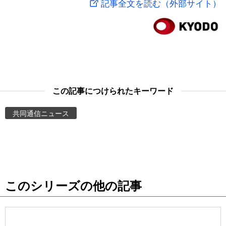
記事全文を読む（外部サイト）
スポーツ・東京2020
文化
動画/Live
科学・技術
Books
暮らし
Cinema
この記事につけられたキーワード
スポーツ・東京2020
Topics
共同通信ニュース
Images
People
このシリーズの他の記事
東京
お知らせ