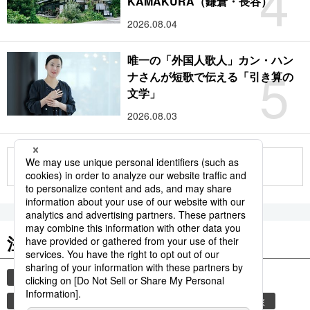
4
KAMAKURA（鎌倉・長谷）
2026.08.04
唯一の「外国人歌人」カン・ハン
5
ナさんが短歌で伝える「引き算の
文学」
2026.08.03
もっと見る
注目のキーワード
共同通信ニュース
時事通信ニュース
観光
世界遺産
環境・自然・生物
ユネスコ
旅