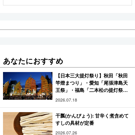
公式SNS
あなたにおすすめ
【日本三大提灯祭り】秋田「秋田
竿燈まつり」・愛知「尾張津島天
王祭」・福島「二本松の提灯祭
り」:おびただしい灯火が夜空を照
2026.07.18
らす光の祭典
干瓢(かんぴょう): 甘辛く煮含めて
すしの具材が定番
2026.07.26