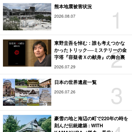
1
熊本地震被害状況
2026.08.07
東野圭吾を悼む：誰も考えつかな
2
かったトリック──ミステリーの金
字塔『容疑者Ｘの献身』の舞台裏
2026.07.29
3
日本の世界遺産一覧
2026.07.26
豪雪の地と海辺の町で220年の時を
刻んだ伝統建築 : WITH