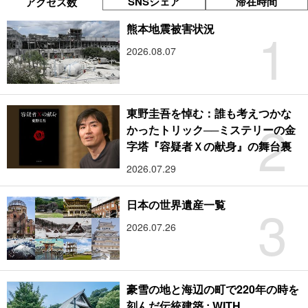
SNSシェア
滞在時間
アクセス数
1
熊本地震被害状況
2026.08.07
東野圭吾を悼む：誰も考えつかな
2
かったトリック──ミステリーの金
字塔『容疑者Ｘの献身』の舞台裏
2026.07.29
3
日本の世界遺産一覧
2026.07.26
豪雪の地と海辺の町で220年の時を
刻んだ伝統建築 : WITH