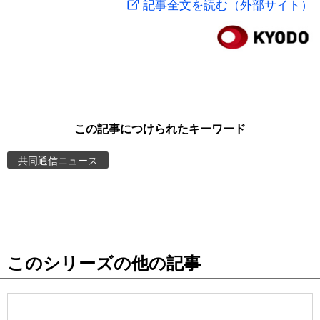
記事全文を読む（外部サイト）
スポーツ・東京2020
文化
動画/Live
科学・技術
Books
暮らし
Cinema
この記事につけられたキーワード
スポーツ・東京2020
Topics
共同通信ニュース
Images
People
このシリーズの他の記事
東京
お知らせ