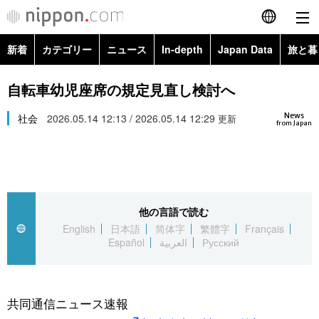
新着
カテゴリー
ニュース
In-depth
Japan Data
旅と暮
English
政治・外交
Topics
自転車幼児座席の規定見直し検討へ
简体字
News
経済・ビジネス
社会
2026.05.14 12:13 / 2026.05.14 12:29
Images
更新
繁體字
from Japan
カテゴリー
国際・海外
People
Français
政治・外交
ニュース
社会
東京
Español
他の言語で読む
経済・ビジネス
トップ
In-depth
文化
お知らせ
English
日本語
简体字
繁體字
Français
العربية
Español
العربية
Русский
国際
アーカイブ
Japan Data
科学・技術
Русский
社会
旅と暮らし
暮らし
共同通信ニュース速報