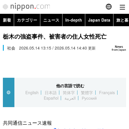
新着
カテゴリー
ニュース
In-depth
Japan Data
旅と暮
English
政治・外交
Topics
栃木の強盗事件、被害者の住人女性死亡
简体字
News
経済・ビジネス
社会
2026.05.14 13:15 / 2026.05.14 14:40
Images
更新
繁體字
from Japan
カテゴリー
国際・海外
People
Français
政治・外交
ニュース
社会
東京
Español
他の言語で読む
経済・ビジネス
トップ
In-depth
文化
お知らせ
English
日本語
简体字
繁體字
Français
العربية
Español
العربية
Русский
国際
アーカイブ
Japan Data
科学・技術
Русский
社会
旅と暮らし
暮らし
共同通信ニュース速報