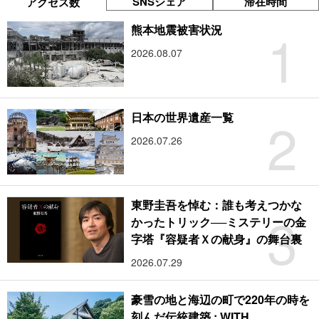
SNSシェア
滞在時間
アクセス数
1
熊本地震被害状況
2026.08.07
2
日本の世界遺産一覧
2026.07.26
東野圭吾を悼む：誰も考えつかな
3
かったトリック──ミステリーの金
字塔『容疑者Ｘの献身』の舞台裏
2026.07.29
豪雪の地と海辺の町で220年の時を
刻んだ伝統建築 : WITH