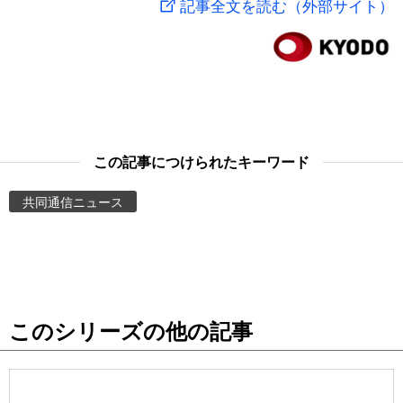
記事全文を読む（外部サイト）
スポーツ・東京2020
文化
動画/Live
科学・技術
Books
暮らし
Cinema
この記事につけられたキーワード
スポーツ・東京2020
Topics
共同通信ニュース
Images
People
このシリーズの他の記事
東京
お知らせ