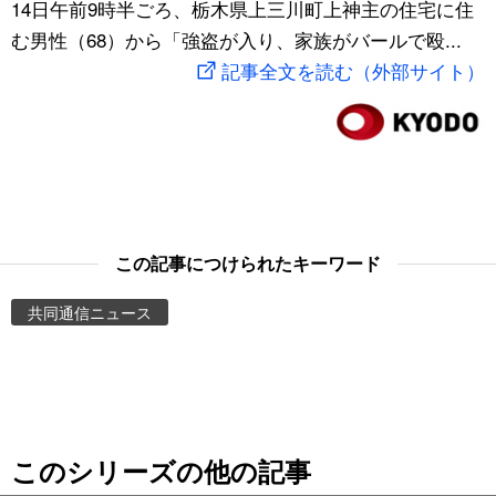
14日午前9時半ごろ、栃木県上三川町上神主の住宅に住
スポーツ・東京2020
文化
動画/Live
む男性（68）から「強盗が入り、家族がバールで殴...
記事全文を読む（外部サイト）
科学・技術
Books
暮らし
Cinema
スポーツ・東京2020
Topics
この記事につけられたキーワード
Images
共同通信ニュース
People
東京
このシリーズの他の記事
お知らせ