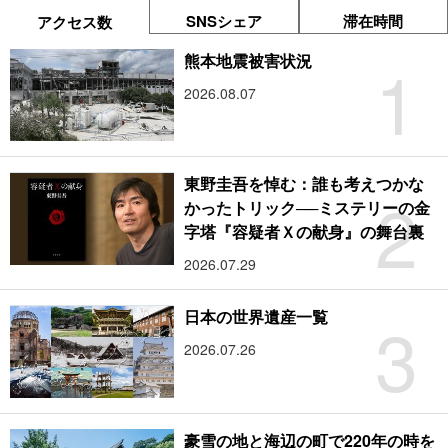
SNSシェア
滞在時間
アクセス数
1
熊本地震被害状況
2026.08.07
東野圭吾を悼む：誰も考えつかな
2
かったトリック──ミステリーの金
字塔『容疑者Ｘの献身』の舞台裏
2026.07.29
3
日本の世界遺産一覧
2026.07.26
豪雪の地と海辺の町で220年の時を