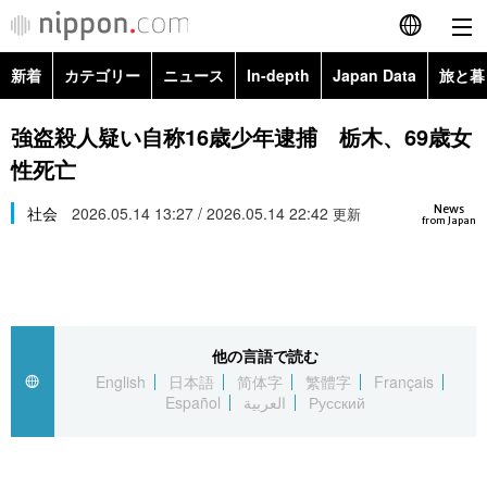
新着
カテゴリー
ニュース
In-depth
Japan Data
旅と暮
English
政治・外交
Topics
強盗殺人疑い自称16歳少年逮捕 栃木、69歳女
简体字
性死亡
経済・ビジネス
Images
繁體字
カテゴリー
News
社会
2026.05.14 13:27 / 2026.05.14 22:42
更新
from Japan
国際・海外
People
Français
政治・外交
ニュース
社会
東京
Español
経済・ビジネス
トップ
In-depth
文化
お知らせ
العربية
他の言語で読む
English
日本語
简体字
繁體字
Français
国際
アーカイブ
Japan Data
科学・技術
Español
العربية
Русский
Русский
社会
旅と暮らし
暮らし