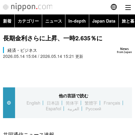
新着
カテゴリー
ニュース
In-depth
Japan Data
旅と暮
English
政治・外交
Topics
長期金利さらに上昇、一時2.635％に
简体字
News
経済・ビジネス
経済・ビジネス
Images
繁體字
from Japan
2026.05.14 15:04 / 2026.05.14 15:21
更新
カテゴリー
国際・海外
People
Français
政治・外交
ニュース
社会
東京
Español
経済・ビジネス
トップ
In-depth
他の言語で読む
文化
お知らせ
العربية
English
日本語
简体字
繁體字
Français
Español
العربية
Русский
国際
アーカイブ
Japan Data
科学・技術
Русский
社会
旅と暮らし
暮らし
共同通信ニュース速報