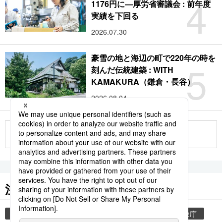
4
1176円に―厚労省審議会 : 前年度
実績を下回る
2026.07.30
豪雪の地と海辺の町で220年の時を
5
刻んだ伝統建築 : WITH
KAMAKURA（鎌倉・長谷）
2026.08.04
もっと見る
注目のキーワード
共同通信ニュース
気象・災害
災害
気象庁