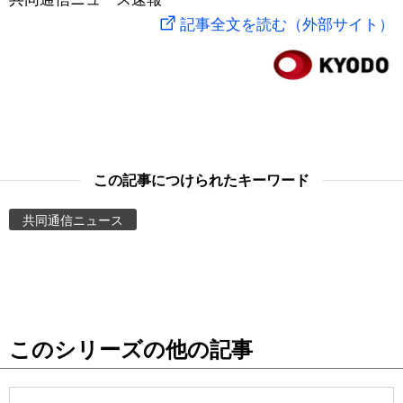
記事全文を読む（外部サイト）
スポーツ・東京2020
文化
動画/Live
科学・技術
Books
暮らし
Cinema
この記事につけられたキーワード
スポーツ・東京2020
Topics
共同通信ニュース
Images
People
東京
このシリーズの他の記事
お知らせ