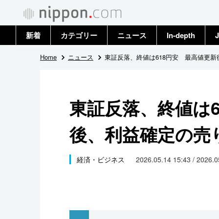
新着
カテゴリー
ニュース
In-depth
J
政治・外交
トップ
Home
ニュース
東証反落、終値は618円安 最高値更
経済・ビジネス
アーカイブ
東証反落、終値は6
国際
後、利益確定の売
社会
文化
経済・ビジネス
2026.05.14 15:43 / 2026.
科学・技術
暮らし