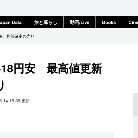
apan Data
旅と暮らし
動画/Live
Books
Cin
新後、利益確定の売り
18円安 最高値更新
り
05.14 15:59
更新