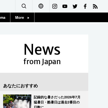
ema
More
English
Topics
简体字
Images
News
繁體字
People
Français
from Japan
東京
Español
お知らせ
العربية
あなたにおすすめ
Русский
記録的な暑さだった2026年7月
猛暑日・酷暑日は過去2番目の
日数に