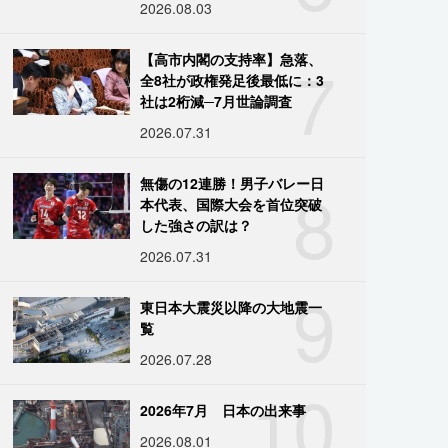
2026.08.03
7
【高市内閣の支持率】急落、
全8社が政権発足後最低に：3
社は2桁減─7月世論調査
2026.07.31
8
無傷の12連勝！男子バレー日
本代表、国際大会を首位突破
した強さの訳は？
2026.07.31
9
東日本大震災以降の大地震一
覧
2026.07.28
10
2026年7月 日本の出来事
2026.08.01