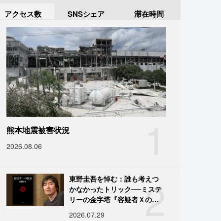
アクセス数
SNSシェア
滞在時間
1
熊本地震被害状況
2026.08.06
2
東野圭吾を悼む：誰も考えつ
かなかったトリック──ミステ
リーの金字塔『容疑者Ｘの献
身』の舞台裏
2026.07.29