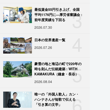
3
最低賃金55円引き上げ、全国
平均1176円に―厚労省審議会 :
前年度実績を下回る
2026.07.30
4
日本の世界遺産一覧
2026.07.26
5
豪雪の地と海辺の町で220年の
時を刻んだ伝統建築 : WITH
KAMAKURA（鎌倉・長谷）
2026.08.04
6
唯一の「外国人歌人」カン・
ハンナさんが短歌で伝える
「引き算の文学」