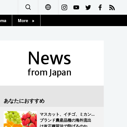
ema
More
English
Topics
简体字
Images
News
繁體字
People
Français
from Japan
東京
Español
お知らせ
العربية
あなたにおすすめ
Русский
マスカット、イチゴ、ミカン...
ブランド農産品種の海外流出
は改正種苗法で防げるのか