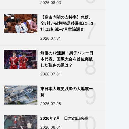
2026.08.03
7
【高市内閣の支持率】急落、
全8社が政権発足後最低に：3
社は2桁減─7月世論調査
2026.07.31
8
無傷の12連勝！男子バレー日
本代表、国際大会を首位突破
した強さの訳は？
2026.07.31
9
東日本大震災以降の大地震一
覧
2026.07.28
10
2026年7月 日本の出来事
2026.08.01