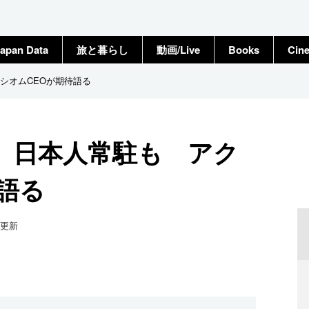
apan Data
旅と暮らし
動画/Live
Books
Cin
シオムCEOが期待語る
、日本人常駐も アク
語る
更新