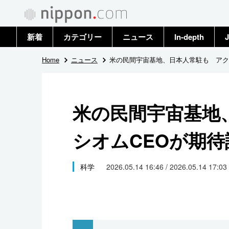
新着
カテゴリー
ニュース
In-depth
J
政治・外交
トップ
Home
ニュース
米の民間宇宙基地、日本人常駐も アク
経済・ビジネス
アーカイブ
米の民間宇宙基地
国際
シオムCEOが期待
社会
文化
科学
2026.05.14 16:46 / 2026.05.14 17:03
科学・技術
暮らし