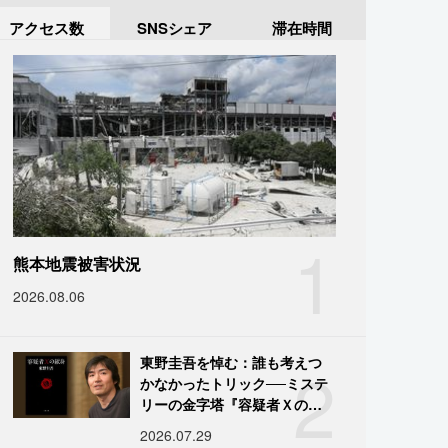
アクセス数
SNSシェア
滞在時間
1
熊本地震被害状況
2026.08.06
2
東野圭吾を悼む：誰も考えつ
かなかったトリック──ミステ
リーの金字塔『容疑者Ｘの献
身』の舞台裏
2026.07.29