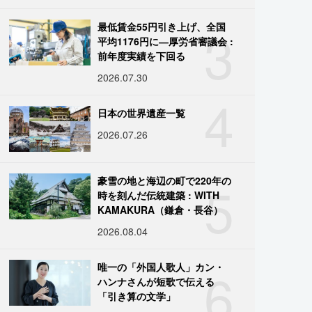
3
最低賃金55円引き上げ、全国
平均1176円に―厚労省審議会 :
前年度実績を下回る
2026.07.30
4
日本の世界遺産一覧
2026.07.26
5
豪雪の地と海辺の町で220年の
時を刻んだ伝統建築 : WITH
KAMAKURA（鎌倉・長谷）
2026.08.04
6
唯一の「外国人歌人」カン・
ハンナさんが短歌で伝える
「引き算の文学」