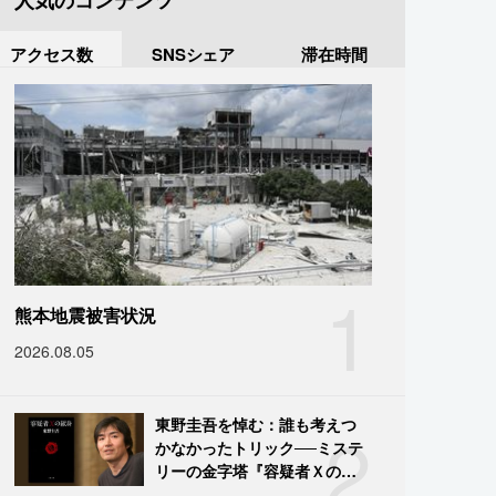
人気のコンテンツ
アクセス数
SNSシェア
滞在時間
1
熊本地震被害状況
2026.08.05
2
東野圭吾を悼む：誰も考えつ
かなかったトリック──ミステ
リーの金字塔『容疑者Ｘの献
身』の舞台裏