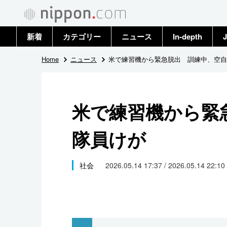
新着
カテゴリー
ニュース
In-depth
J
政治・外交
トップ
Home
ニュース
米で練習機から緊急脱出 訓練中、空自
経済・ビジネス
アーカイブ
米で練習機から緊
国際
隊員けが
社会
文化
社会
2026.05.14 17:37 / 2026.05.14 22:10
科学・技術
暮らし