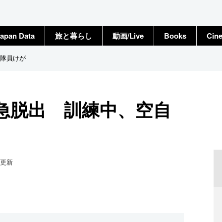
apan Data
旅と暮らし
動画/Live
Books
Cin
隊員けが
急脱出 訓練中、空自
更新