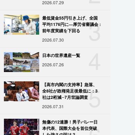
2026.07.29
3
最低賃金55円引き上げ、全国
平均1176円に―厚労省審議会 :
前年度実績を下回る
2026.07.30
4
日本の世界遺産一覧
2026.07.26
5
【高市内閣の支持率】急落、
全8社が政権発足後最低に：3
社は2桁減─7月世論調査
2026.07.31
6
無傷の12連勝！男子バレー日
本代表、国際大会を首位突破
した強さの訳は？