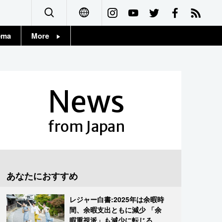
ema
More
English
Topics
简体字
Images
News
繁體字
People
Français
from Japan
東京
Español
お知らせ
العربية
あなたにおすすめ
Русский
レジャー白書:2025年は余暇時
間、余暇支出ともに減少 「余
暇重視派」も減少に転じる