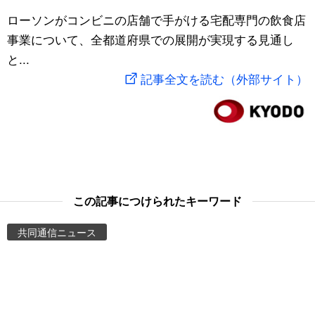
スポーツ・東京2020
ローソンがコンビニの店舗で手がける宅配専門の飲食店
文化
動画/Live
事業について、全都道府県での展開が実現する見通し
と...
科学・技術
Books
記事全文を読む（外部サイト）
暮らし
Cinema
スポーツ・東京2020
Topics
Images
この記事につけられたキーワード
People
共同通信ニュース
東京
お知らせ