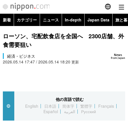
新着
カテゴリー
ニュース
In-depth
Japan Data
旅と暮
English
政治・外交
Topics
ローソン、宅配飲食店を全国へ 2300店舗、外
简体字
食需要狙い
経済・ビジネス
Images
繁體字
カテゴリー
News
経済・ビジネス
from Japan
2026.05.14 17:47 / 2026.05.14 18:20
国際・海外
更新
People
Français
政治・外交
ニュース
社会
東京
Español
経済・ビジネス
トップ
In-depth
文化
お知らせ
العربية
他の言語で読む
国際
アーカイブ
Japan Data
科学・技術
English
日本語
简体字
繁體字
Français
Русский
Español
العربية
Русский
社会
旅と暮らし
暮らし