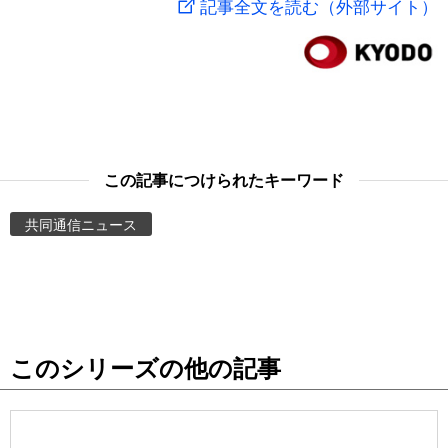
記事全文を読む（外部サイト）
スポーツ・東京2020
文化
動画/Live
科学・技術
Books
暮らし
Cinema
この記事につけられたキーワード
スポーツ・東京2020
Topics
共同通信ニュース
Images
People
このシリーズの他の記事
東京
お知らせ