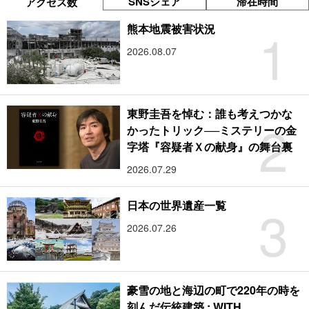
SNSシェア
滞在時間
アクセス数
1
熊本地震被害状況
2026.08.07
東野圭吾を悼む：誰も考えつかな
2
かったトリック──ミステリーの金
字塔『容疑者Ｘの献身』の舞台裏
2026.07.29
3
日本の世界遺産一覧
2026.07.26
豪雪の地と海辺の町で220年の時を
刻んだ伝統建築 : WITH