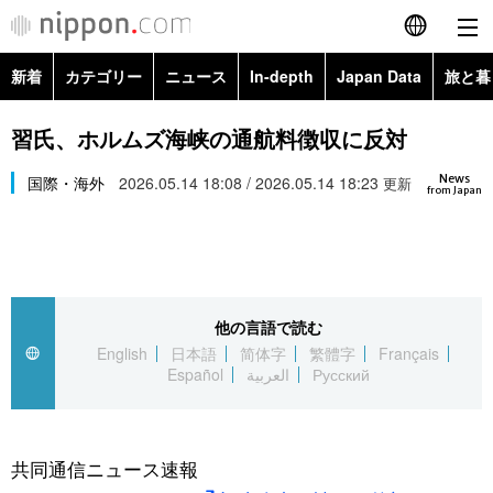
新着
カテゴリー
ニュース
In-depth
Japan Data
旅と暮
English
政治・外交
Topics
習氏、ホルムズ海峡の通航料徴収に反対
简体字
News
経済・ビジネス
国際・海外
2026.05.14 18:08 / 2026.05.14 18:23
Images
更新
繁體字
from Japan
カテゴリー
国際・海外
People
Français
政治・外交
ニュース
社会
東京
Español
他の言語で読む
経済・ビジネス
トップ
In-depth
文化
お知らせ
English
日本語
简体字
繁體字
Français
العربية
Español
العربية
Русский
国際
アーカイブ
Japan Data
科学・技術
Русский
社会
旅と暮らし
暮らし
共同通信ニュース速報