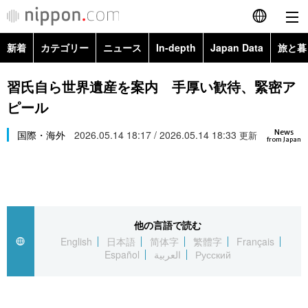
新着
カテゴリー
ニュース
In-depth
Japan Data
旅と暮
English
政治・外交
Topics
習氏自ら世界遺産を案内 手厚い歓待、緊密ア
简体字
ピール
経済・ビジネス
Images
繁體字
カテゴリー
News
国際・海外
2026.05.14 18:17 / 2026.05.14 18:33
更新
from Japan
国際・海外
People
Français
政治・外交
ニュース
社会
東京
Español
経済・ビジネス
トップ
In-depth
文化
お知らせ
العربية
他の言語で読む
English
日本語
简体字
繁體字
Français
国際
アーカイブ
Japan Data
科学・技術
Español
العربية
Русский
Русский
社会
旅と暮らし
暮らし