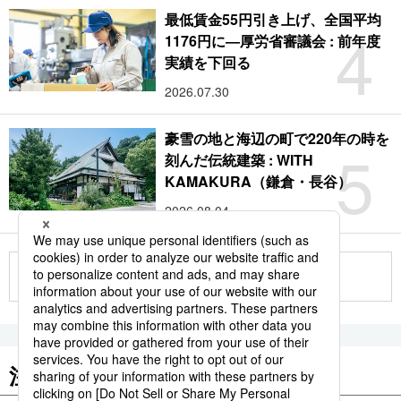
最低賃金55円引き上げ、全国平均
4
1176円に―厚労省審議会 : 前年度
実績を下回る
2026.07.30
豪雪の地と海辺の町で220年の時を
5
刻んだ伝統建築 : WITH
KAMAKURA（鎌倉・長谷）
2026.08.04
もっと見る
注目のキーワード