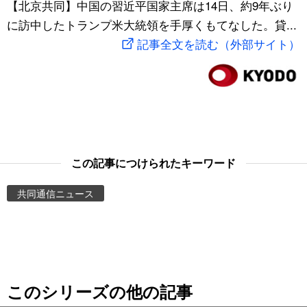
【北京共同】中国の習近平国家主席は14日、約9年ぶり
スポーツ・東京2020
文化
動画/Live
に訪中したトランプ米大統領を手厚くもてなした。貸...
記事全文を読む（外部サイト）
科学・技術
Books
暮らし
Cinema
スポーツ・東京2020
Topics
この記事につけられたキーワード
Images
共同通信ニュース
People
東京
このシリーズの他の記事
お知らせ