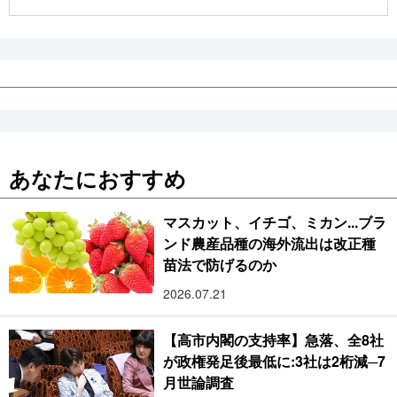
公式SNS
あなたにおすすめ
マスカット、イチゴ、ミカン...ブラ
ンド農産品種の海外流出は改正種
苗法で防げるのか
2026.07.21
【高市内閣の支持率】急落、全8社
が政権発足後最低に:3社は2桁減─7
月世論調査