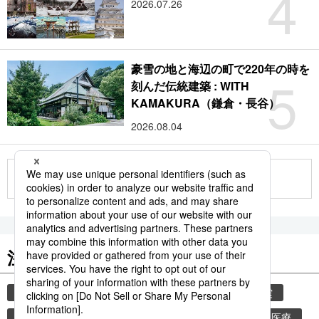
4
2026.07.26
豪雪の地と海辺の町で220年の時を
5
刻んだ伝統建築 : WITH
KAMAKURA（鎌倉・長谷）
2026.08.04
もっと見る
注目のキーワード
共同通信ニュース
災害
気象・災害
地震
気象庁
津波
熊本
熊本地震
健康・医療