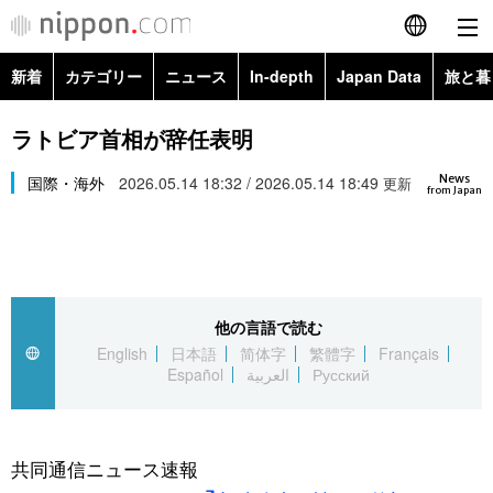
新着
カテゴリー
ニュース
In-depth
Japan Data
旅と暮
English
政治・外交
Topics
ラトビア首相が辞任表明
简体字
News
経済・ビジネス
国際・海外
2026.05.14 18:32 / 2026.05.14 18:49
Images
更新
繁體字
from Japan
カテゴリー
国際・海外
People
Français
政治・外交
ニュース
社会
東京
Español
他の言語で読む
経済・ビジネス
トップ
In-depth
文化
お知らせ
English
日本語
简体字
繁體字
Français
العربية
Español
العربية
Русский
国際
アーカイブ
Japan Data
科学・技術
Русский
社会
旅と暮らし
暮らし
共同通信ニュース速報