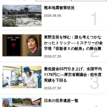
1
熊本地震被害状況
2026.08.06
東野圭吾を悼む：誰も考えつかな
2
かったトリック──ミステリーの金
字塔『容疑者Ｘの献身』の舞台裏
2026.07.29
最低賃金55円引き上げ、全国平均
3
1176円に―厚労省審議会 : 前年度
実績を下回る
2026.07.30
日本の世界遺産一覧