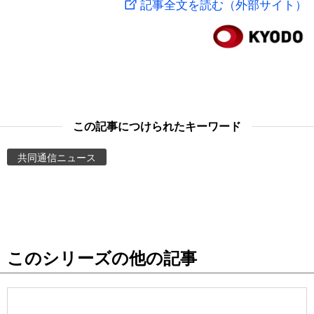
記事全文を読む（外部サイト）
スポーツ・東京2020
文化
動画/Live
科学・技術
Books
暮らし
Cinema
この記事につけられたキーワード
スポーツ・東京2020
Topics
共同通信ニュース
Images
People
このシリーズの他の記事
東京
お知らせ