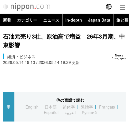
新着
カテゴリー
ニュース
In-depth
Japan Data
旅と暮
English
政治・外交
Topics
石油元売り3社、原油高で増益 26年3月期、中
简体字
東影響
経済・ビジネス
Images
繁體字
カテゴリー
News
経済・ビジネス
from Japan
2026.05.14 19:13 / 2026.05.14 19:29
国際・海外
更新
People
Français
政治・外交
ニュース
社会
東京
Español
経済・ビジネス
トップ
In-depth
文化
お知らせ
العربية
他の言語で読む
国際
アーカイブ
Japan Data
科学・技術
English
日本語
简体字
繁體字
Français
Русский
Español
العربية
Русский
社会
旅と暮らし
暮らし