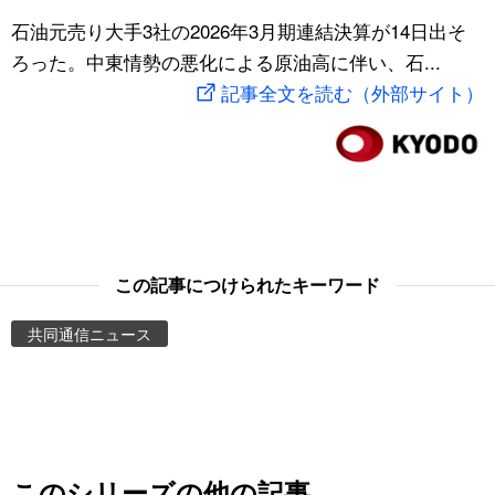
スポーツ・東京2020
石油元売り大手3社の2026年3月期連結決算が14日出そ
文化
動画/Live
ろった。中東情勢の悪化による原油高に伴い、石...
記事全文を読む（外部サイト）
科学・技術
Books
暮らし
Cinema
スポーツ・東京2020
Topics
Images
この記事につけられたキーワード
共同通信ニュース
People
東京
お知らせ
このシリーズの他の記事