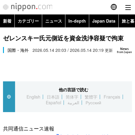
新着
カテゴリー
ニュース
In-depth
Japan Data
旅と暮
English
政治・外交
Topics
ゼレンスキー氏元側近を資金洗浄容疑で拘束
简体字
News
経済・ビジネス
国際・海外
2026.05.14 20:03 / 2026.05.14 20:19
Images
更新
繁體字
from Japan
カテゴリー
国際・海外
People
Français
政治・外交
ニュース
社会
東京
Español
他の言語で読む
経済・ビジネス
トップ
In-depth
文化
お知らせ
English
日本語
简体字
繁體字
Français
العربية
Español
العربية
Русский
国際
アーカイブ
Japan Data
科学・技術
Русский
社会
旅と暮らし
暮らし
共同通信ニュース速報