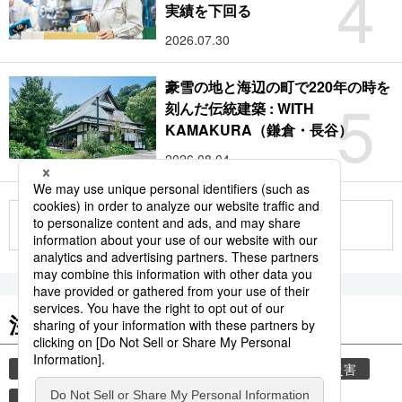
4
実績を下回る
2026.07.30
豪雪の地と海辺の町で220年の時を
5
刻んだ伝統建築 : WITH
KAMAKURA（鎌倉・長谷）
2026.08.04
もっと見る
注目のキーワード
共同通信ニュース
気象・災害
気象庁
災害
津波
地震
熊本地震
熊本
観光