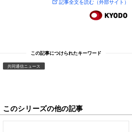
記事全文を読む（外部サイト）
スポーツ・東京2020
文化
動画/Live
科学・技術
Books
暮らし
Cinema
この記事につけられたキーワード
スポーツ・東京2020
Topics
共同通信ニュース
Images
People
このシリーズの他の記事
東京
お知らせ