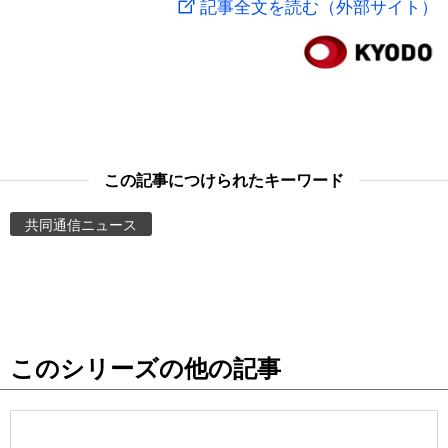
記事全文を読む（外部サイト）
スポーツ・東京2020
文化
動画/Live
科学・技術
Books
暮らし
Cinema
この記事につけられたキーワード
スポーツ・東京2020
Topics
共同通信ニュース
Images
People
このシリーズの他の記事
東京
お知らせ