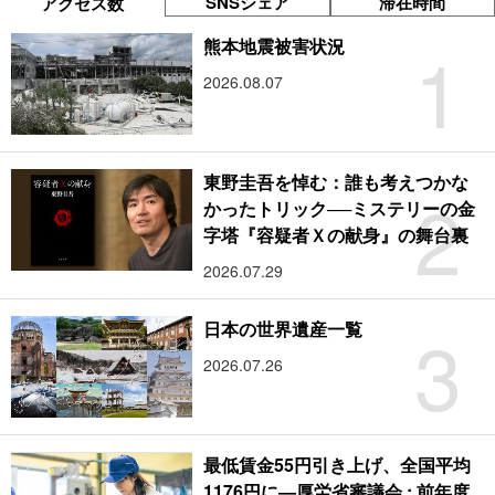
SNSシェア
滞在時間
アクセス数
1
熊本地震被害状況
2026.08.07
東野圭吾を悼む：誰も考えつかな
2
かったトリック──ミステリーの金
字塔『容疑者Ｘの献身』の舞台裏
2026.07.29
3
日本の世界遺産一覧
2026.07.26
最低賃金55円引き上げ、全国平均
1176円に―厚労省審議会 : 前年度