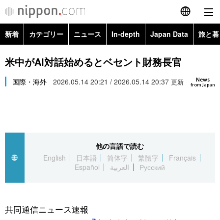
新着
カテゴリー
ニュース
In-depth
Japan Data
旅と暮
English
政治・外交
Topics
米中がAI対話始めるとベセント財務長官
简体字
News
経済・ビジネス
国際・海外
2026.05.14 20:21 / 2026.05.14 20:37
Images
更新
繁體字
from Japan
カテゴリー
国際・海外
People
Français
政治・外交
ニュース
社会
東京
Español
他の言語で読む
経済・ビジネス
トップ
In-depth
文化
お知らせ
English
日本語
简体字
繁體字
Français
العربية
Español
العربية
Русский
国際
アーカイブ
Japan Data
科学・技術
Русский
社会
旅と暮らし
暮らし
共同通信ニュース速報