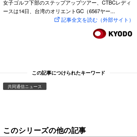
女子ゴルフ下部のステップアップツアー、CTBCレディ
スポーツ・東京2020
文化
動画/Live
ースは14日、台湾のオリエントGC（6567ヤー...
記事全文を読む（外部サイト）
科学・技術
Books
暮らし
Cinema
スポーツ・東京2020
Topics
この記事につけられたキーワード
Images
共同通信ニュース
People
東京
このシリーズの他の記事
お知らせ