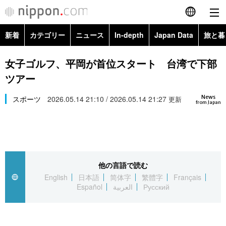
新着
カテゴリー
ニュース
In-depth
Japan Data
旅と暮
English
政治・外交
Topics
女子ゴルフ、平岡が首位スタート 台湾で下部
简体字
ツアー
経済・ビジネス
Images
繁體字
カテゴリー
News
スポーツ
2026.05.14 21:10 / 2026.05.14 21:27
更新
from Japan
国際・海外
People
Français
政治・外交
ニュース
社会
東京
Español
経済・ビジネス
トップ
In-depth
文化
お知らせ
العربية
他の言語で読む
English
日本語
简体字
繁體字
Français
国際
アーカイブ
Japan Data
科学・技術
Español
العربية
Русский
Русский
社会
旅と暮らし
暮らし